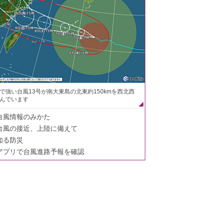
で強い台風13号が南大東島の北東約150kmを西北西
んでいます
台風情報のみかた
台風の接近、上陸に備えて
知る防災
アプリで台風進路予報を確認