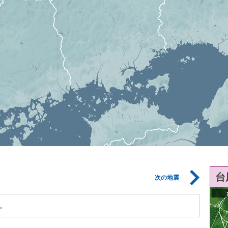
台
次の地震
。