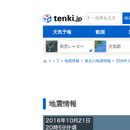
tenki.jp
検
天気予報
観測
雨雲レーダー
天気図
トップ
地震情報
過去の地震情報
2016年
地震情報