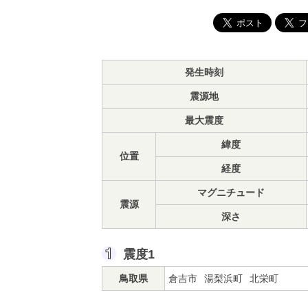
発生時刻
震源地
最大震度
緯度
位置
経度
マグニチュード
震源
深さ
震度1
鳥取県
倉吉市
湯梨浜町
北栄町