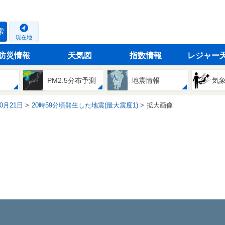
索
現在地
防災情報
天気図
指数情報
レジャー
PM2.5分布予測
地震情報
気
10月21日
20時59分頃発生した地震(最大震度1)
拡大画像