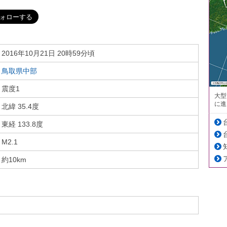
2016年10月21日 20時59分頃
鳥取県中部
震度1
大型
に進
北緯 35.4度
東経 133.8度
M2.1
約10km