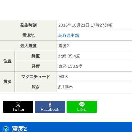
発生時刻
2016年10月21日 17時27分頃
震源地
鳥取県中部
最大震度
震度2
緯度
北緯 35.4度
位置
経度
東経 133.9度
マグニチュード
M3.3
震源
深さ
約10km
Twitter
Facebook
LINE
震度2