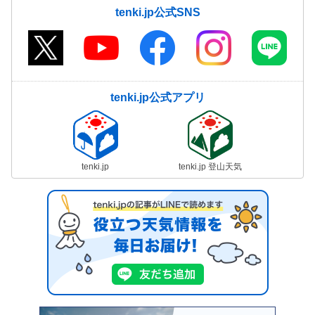
tenki.jp公式SNS
tenki.jp公式アプリ
tenki.jp
tenki.jp 登山天気