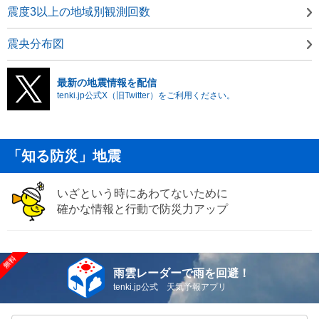
震度3以上の地域別観測回数
震央分布図
最新の地震情報を配信
tenki.jp公式X（旧Twitter）をご利用ください。
「知る防災」地震
いざという時にあわてないために
確かな情報と行動で防災力アップ
雨雲レーダーで雨を回避！
tenki.jp公式 天気予報アプリ