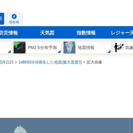
索
現在地
防災情報
天気図
指数情報
レジャー
PM2.5分布予測
地震情報
気
10月21日
14時50分頃発生した地震(最大震度3)
拡大画像