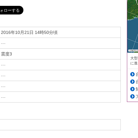
2016年10月21日 14時50分頃
---
震度3
大型
に進
---
---
---
---