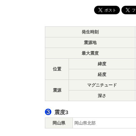
発生時刻
震源地
最大震度
緯度
位置
経度
マグニチュード
震源
深さ
震度3
岡山県
岡山県北部