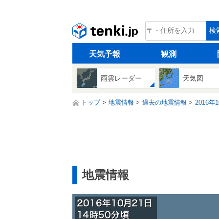
tenki.jp
検
天気予報
観測
雨雲レーダー
天気図
トップ
地震情報
過去の地震情報
2016年
地震情報