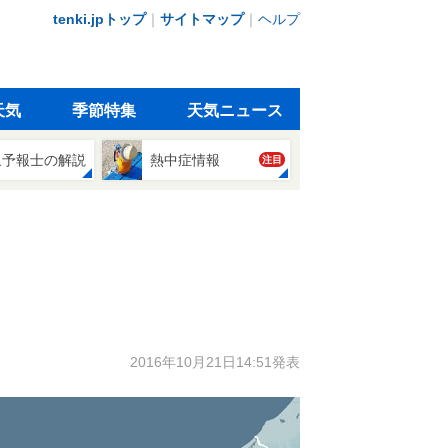
tenki.jpトップ
｜
サイトマップ
｜
ヘルプ
天気
季節特集
天気ニュース
象予報士の解説
熱中症情報
注目
2016年10月21日14:51発表