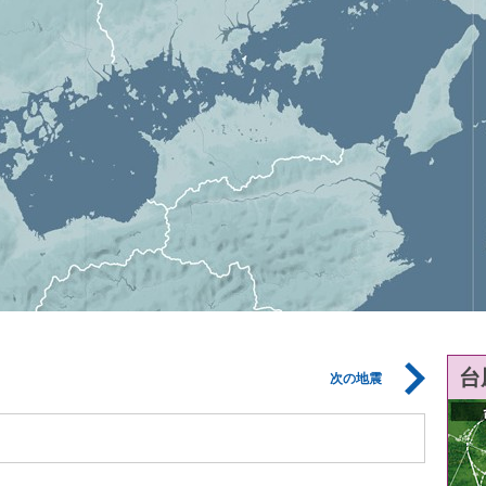
台
次の地震