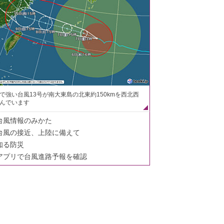
で強い台風13号が南大東島の北東約150kmを西北西
んでいます
台風情報のみかた
台風の接近、上陸に備えて
知る防災
アプリで台風進路予報を確認