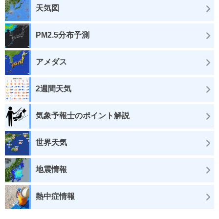
天気図
PM2.5分布予測
アメダス
2週間天気
気象予報士のポイント解説
世界天気
地震情報
熱中症情報