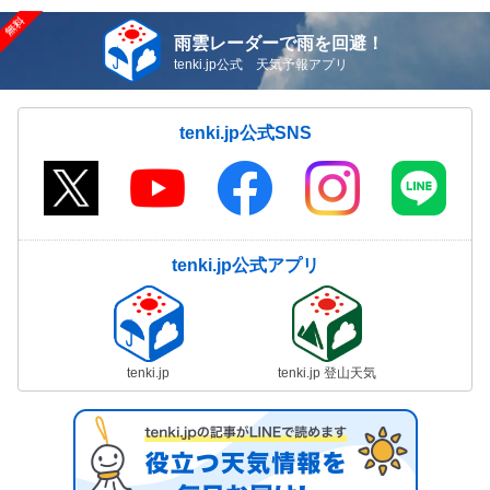
雨雲レーダーで雨を回避！
tenki.jp公式 天気予報アプリ
tenki.jp公式SNS
tenki.jp公式アプリ
tenki.jp
tenki.jp 登山天気