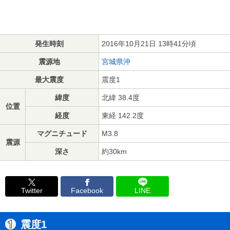
発生時刻
2016年10月21日 13時41分頃
震源地
宮城県沖
最大震度
震度1
緯度
北緯 38.4度
位置
経度
東経 142.2度
マグニチュード
M3.8
震源
深さ
約30km
Twitter
Facebook
LINE
震度1