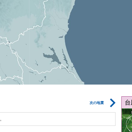
台
次の地震
。