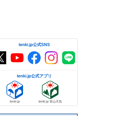
tenki.jp公式SNS
tenki.jp公式アプリ
tenki.jp
tenki.jp 登山天気