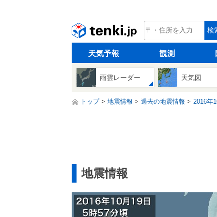
tenki.jp
検
天気予報
観測
雨雲レーダー
天気図
トップ
地震情報
過去の地震情報
2016年
地震情報