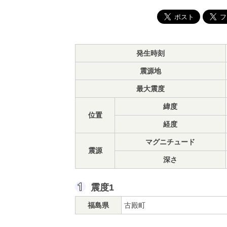
発生時刻
震源地
最大震度
緯度
位置
経度
マグニチュード
震源
深さ
震度1
福島県
古殿町