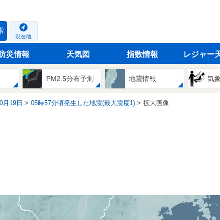
索
現在地
防災情報
天気図
指数情報
レジャー
PM2.5分布予測
地震情報
気
10月19日
05時57分頃発生した地震(最大震度1)
拡大画像