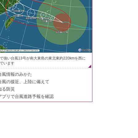
で強い台風13号が南大東島の東北東約220kmを西に
でいます
台風情報のみかた
台風の接近、上陸に備えて
知る防災
アプリで台風進路予報を確認