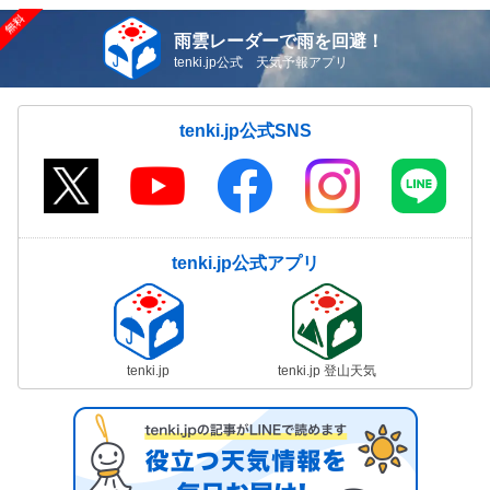
雨雲レーダーで雨を回避！
tenki.jp公式 天気予報アプリ
tenki.jp公式SNS
tenki.jp公式アプリ
tenki.jp
tenki.jp 登山天気