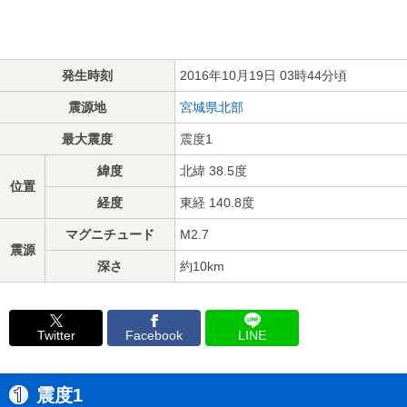
発生時刻
2016年10月19日 03時44分頃
震源地
宮城県北部
最大震度
震度1
緯度
北緯 38.5度
位置
経度
東経 140.8度
マグニチュード
M2.7
震源
深さ
約10km
Twitter
Facebook
LINE
震度1