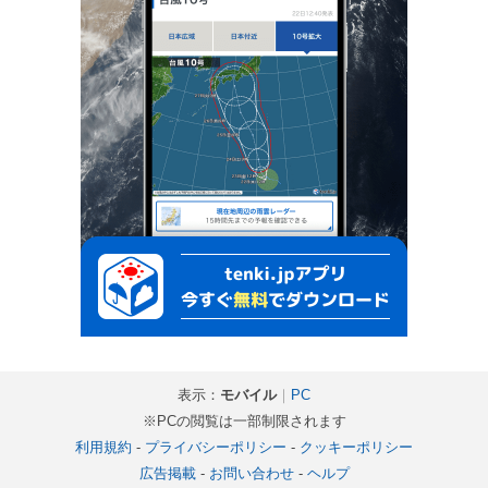
表示：
モバイル
｜
PC
※PCの閲覧は一部制限されます
利用規約
-
プライバシーポリシー
-
クッキーポリシー
広告掲載
-
お問い合わせ
-
ヘルプ