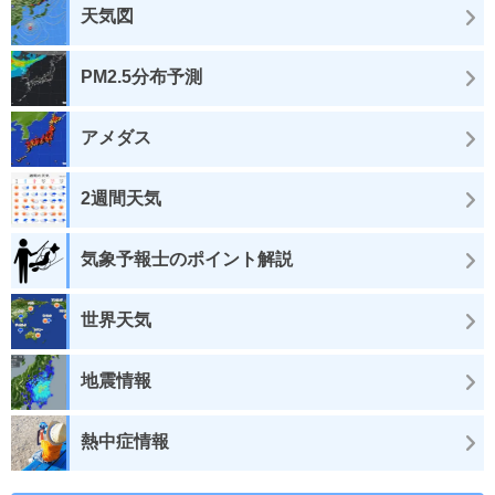
天気図
PM2.5分布予測
アメダス
2週間天気
気象予報士のポイント解説
世界天気
地震情報
熱中症情報