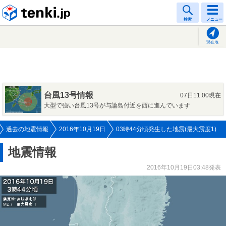
tenki.jp
検索
メニュー
現在地
台風13号情報
07日11:00現在
大型で強い台風13号が与論島付近を西に進んでいます
過去の地震情報
2016年10月19日
03時44分頃発生した地震(最大震度1)
地震情報
2016年10月19日03:48発表