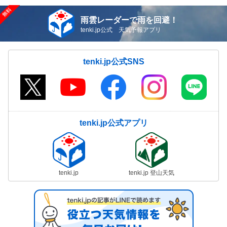
雨雲レーダーで雨を回避！
tenki.jp公式 天気予報アプリ
tenki.jp公式SNS
tenki.jp公式アプリ
tenki.jp
tenki.jp 登山天気