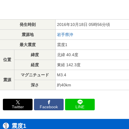
発生時刻
2016年10月18日 05時56分頃
震源地
岩手県沖
最大震度
震度1
緯度
北緯 40.4度
位置
経度
東経 142.3度
マグニチュード
M3.4
震源
深さ
約40km
Twitter
Facebook
LINE
震度1