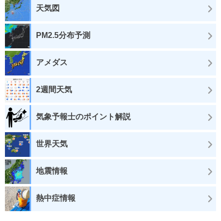
天気図
PM2.5分布予測
アメダス
2週間天気
気象予報士のポイント解説
世界天気
地震情報
熱中症情報