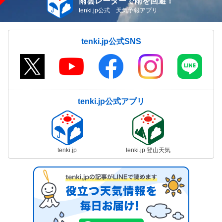
雨雲レーダーで雨を回避！
tenki.jp公式 天気予報アプリ
tenki.jp公式SNS
tenki.jp公式アプリ
tenki.jp
tenki.jp 登山天気