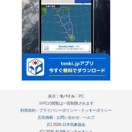
表示：
モバイル
｜
PC
※PCの閲覧は一部制限されます
利用規約
-
プライバシーポリシー
-
クッキーポリシー
広告掲載
-
お問い合わせ
-
ヘルプ
(C) 2026
日本気象協会
(C) 2026
ALiNKインターネット