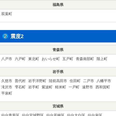
福島県
双葉町
震度2
青森県
八戸市
六戸町
東北町
おいらせ町
五戸町
青森南部町
階上町
岩手県
久慈市
普代村
岩手洋野町
陸前高田市
住田町
二戸市
八幡平市
滝沢市
雫石町
岩手町
紫波町
軽米町
一戸町
遠野市
西和賀町
平泉町
宮城県
仙台青葉区
仙台宮城野区
仙台若林区
仙台太白区
仙台泉区