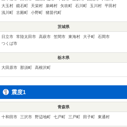
大玉村
鏡石町
天栄村
泉崎村
矢吹町
石川町
玉川村
平田村
浅川町
古殿町
小野町
猪苗代町
茨城県
日立市
常陸太田市
高萩市
笠間市
東海村
大子町
石岡市
つくば市
栃木県
大田原市
那須町
高根沢町
震度1
青森県
十和田市
三沢市
野辺地町
七戸町
三戸町
田子町
東通村