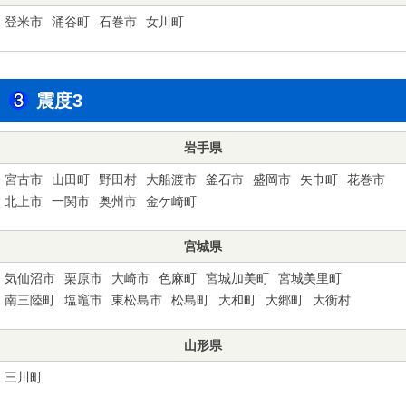
登米市
涌谷町
石巻市
女川町
震度3
岩手県
宮古市
山田町
野田村
大船渡市
釜石市
盛岡市
矢巾町
花巻市
北上市
一関市
奥州市
金ケ崎町
宮城県
気仙沼市
栗原市
大崎市
色麻町
宮城加美町
宮城美里町
南三陸町
塩竈市
東松島市
松島町
大和町
大郷町
大衡村
山形県
三川町