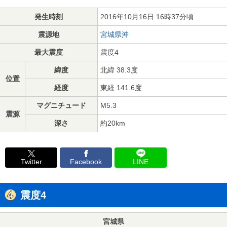
発生時刻
2016年10月16日 16時37分頃
震源地
宮城県沖
最大震度
震度4
緯度
北緯 38.3度
位置
経度
東経 141.6度
マグニチュード
M5.3
震源
深さ
約20km
Twitter
Facebook
LINE
震度4
宮城県