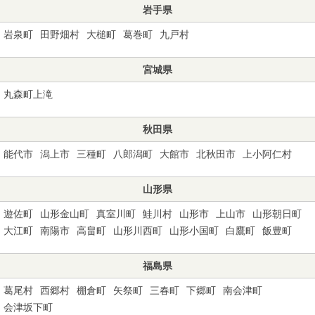
岩手県
岩泉町
田野畑村
大槌町
葛巻町
九戸村
宮城県
丸森町上滝
秋田県
能代市
潟上市
三種町
八郎潟町
大館市
北秋田市
上小阿仁村
山形県
遊佐町
山形金山町
真室川町
鮭川村
山形市
上山市
山形朝日町
大江町
南陽市
高畠町
山形川西町
山形小国町
白鷹町
飯豊町
福島県
葛尾村
西郷村
棚倉町
矢祭町
三春町
下郷町
南会津町
会津坂下町