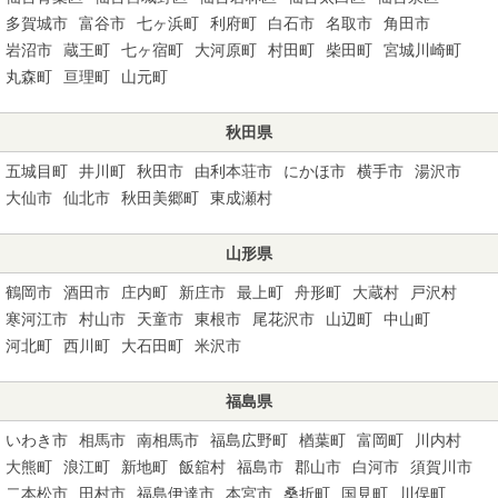
多賀城市
富谷市
七ヶ浜町
利府町
白石市
名取市
角田市
岩沼市
蔵王町
七ヶ宿町
大河原町
村田町
柴田町
宮城川崎町
丸森町
亘理町
山元町
秋田県
五城目町
井川町
秋田市
由利本荘市
にかほ市
横手市
湯沢市
大仙市
仙北市
秋田美郷町
東成瀬村
山形県
鶴岡市
酒田市
庄内町
新庄市
最上町
舟形町
大蔵村
戸沢村
寒河江市
村山市
天童市
東根市
尾花沢市
山辺町
中山町
河北町
西川町
大石田町
米沢市
福島県
いわき市
相馬市
南相馬市
福島広野町
楢葉町
富岡町
川内村
大熊町
浪江町
新地町
飯舘村
福島市
郡山市
白河市
須賀川市
二本松市
田村市
福島伊達市
本宮市
桑折町
国見町
川俣町