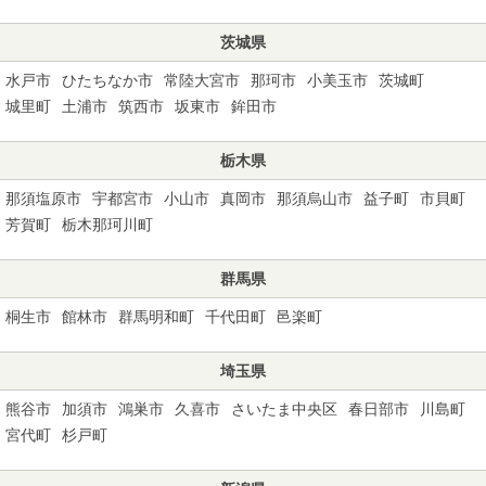
茨城県
水戸市
ひたちなか市
常陸大宮市
那珂市
小美玉市
茨城町
城里町
土浦市
筑西市
坂東市
鉾田市
栃木県
那須塩原市
宇都宮市
小山市
真岡市
那須烏山市
益子町
市貝町
芳賀町
栃木那珂川町
群馬県
桐生市
館林市
群馬明和町
千代田町
邑楽町
埼玉県
熊谷市
加須市
鴻巣市
久喜市
さいたま中央区
春日部市
川島町
宮代町
杉戸町