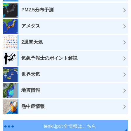
PM2.5分布予測
アメダス
2週間天気
気象予報士のポイント解説
世界天気
地震情報
熱中症情報
tenki.jpの全情報はこちら