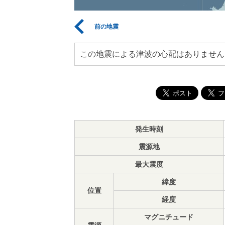
前の地震
この地震による津波の心配はありません
発生時刻
震源地
最大震度
緯度
位置
経度
マグニチュード