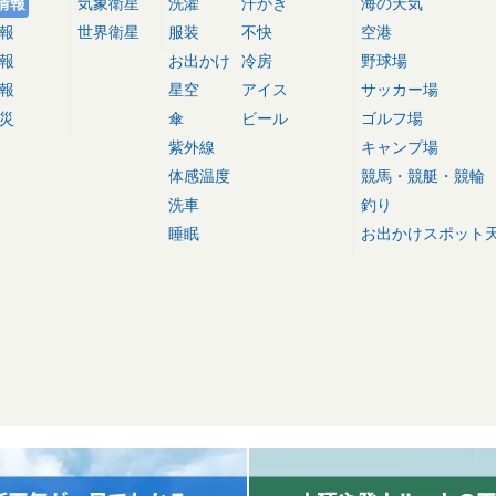
情報
気象衛星
洗濯
汗かき
海の天気
報
世界衛星
服装
不快
空港
報
お出かけ
冷房
野球場
報
星空
アイス
サッカー場
災
傘
ビール
ゴルフ場
紫外線
キャンプ場
体感温度
競馬・競艇・競輪
洗車
釣り
睡眠
お出かけスポット