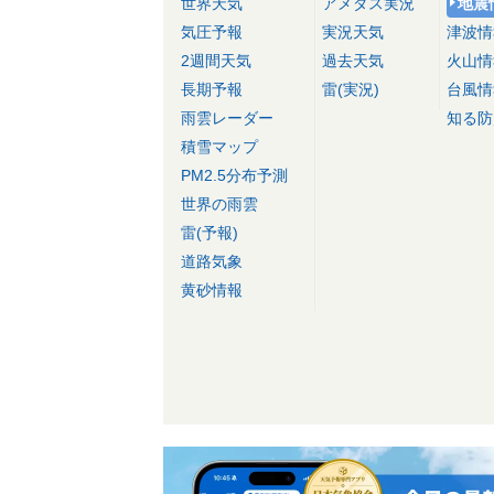
世界天気
アメダス実況
地震
気圧予報
実況天気
津波情
2週間天気
過去天気
火山情
長期予報
雷(実況)
台風情
雨雲レーダー
知る防
積雪マップ
PM2.5分布予測
世界の雨雲
雷(予報)
道路気象
黄砂情報