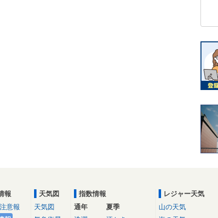
情報
天気図
指数情報
レジャー天気
注意報
天気図
通年
夏季
山の天気