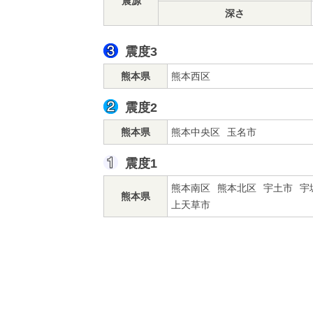
震源
深さ
震度3
熊本県
熊本西区
震度2
熊本県
熊本中央区
玉名市
震度1
熊本南区
熊本北区
宇土市
宇
熊本県
上天草市