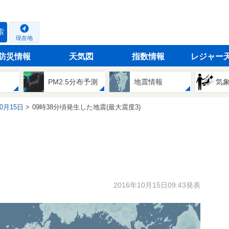
索
現在地
防災情報
天気図
指数情報
レジャー
PM2.5分布予測
地震情報
気
10月15日
09時38分頃発生した地震(最大震度3)
2016年10月15日09:43発表