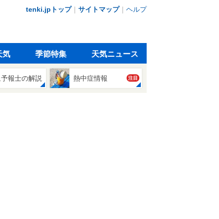
tenki.jpトップ
｜
サイトマップ
｜
ヘルプ
天気
季節特集
天気ニュース
象予報士の解説
熱中症情報
注目