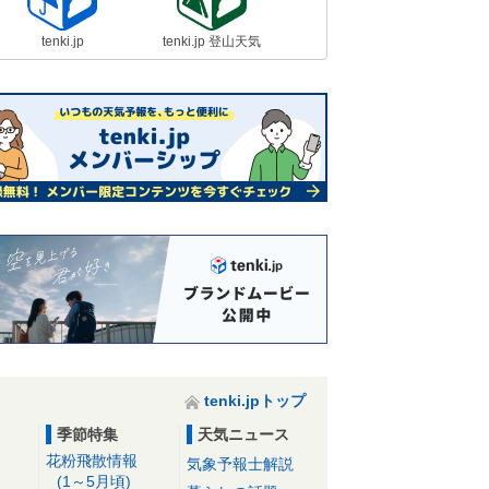
tenki.jp
tenki.jp 登山天気
tenki.jpトップ
季節特集
天気ニュース
花粉飛散情報
気象予報士解説
(1～5月頃)