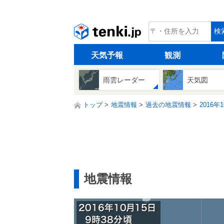
tenki.jp
検
天気予報
観測
雨雲レーダー
天気図
トップ
地震情報
過去の地震情報
2016年
地震情報