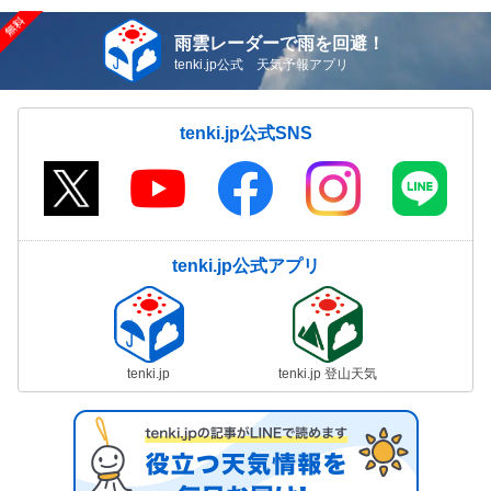
雨雲レーダーで雨を回避！
tenki.jp公式 天気予報アプリ
tenki.jp公式SNS
tenki.jp公式アプリ
tenki.jp
tenki.jp 登山天気