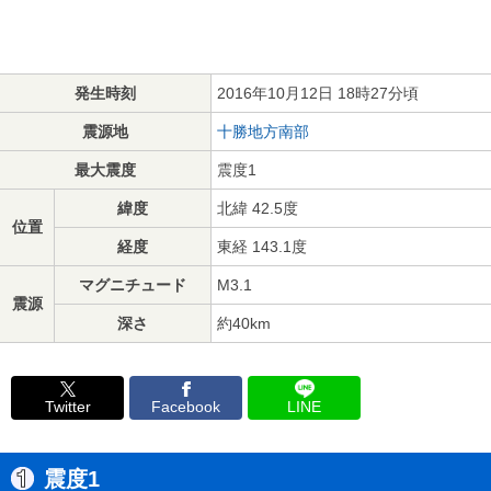
発生時刻
2016年10月12日 18時27分頃
震源地
十勝地方南部
最大震度
震度1
緯度
北緯 42.5度
位置
経度
東経 143.1度
マグニチュード
M3.1
震源
深さ
約40km
Twitter
Facebook
LINE
震度1