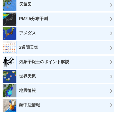
天気図
PM2.5分布予測
アメダス
2週間天気
気象予報士のポイント解説
世界天気
地震情報
熱中症情報