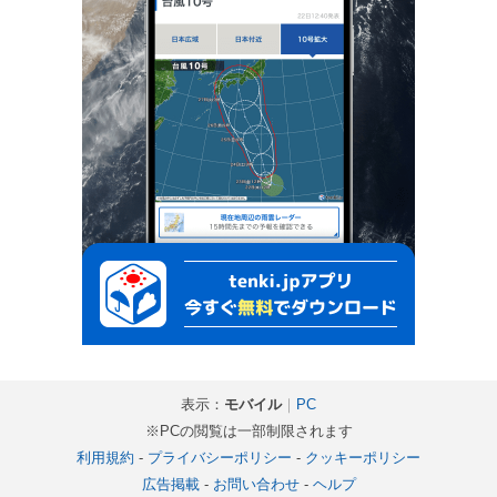
表示：
モバイル
｜
PC
※PCの閲覧は一部制限されます
利用規約
-
プライバシーポリシー
-
クッキーポリシー
広告掲載
-
お問い合わせ
-
ヘルプ