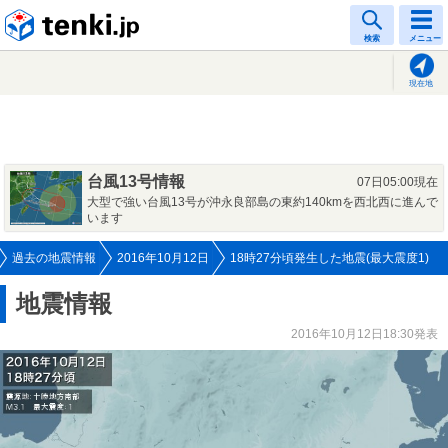
tenki.jp
検索
メニュー
現在地
台風13号情報
07日05:00現在
大型で強い台風13号が沖永良部島の東約140kmを西北西に進んで
います
過去の地震情報
2016年10月12日
18時27分頃発生した地震(最大震度1)
地震情報
2016年10月12日18:30発表