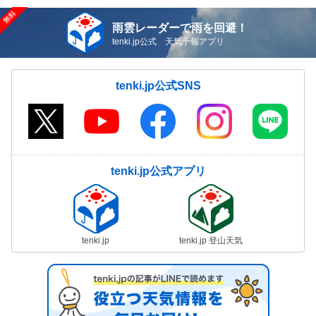
雨雲レーダーで雨を回避！
tenki.jp公式 天気予報アプリ
tenki.jp公式SNS
tenki.jp公式アプリ
tenki.jp
tenki.jp 登山天気