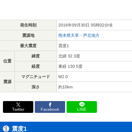
発生時刻
2016年09月30日 05時02分頃
震源地
熊本県天草・芦北地方
最大震度
震度1
緯度
北緯 32.3度
位置
経度
東経 130.5度
マグニチュード
M2.0
震源
深さ
約10km
Twitter
Facebook
LINE
震度1