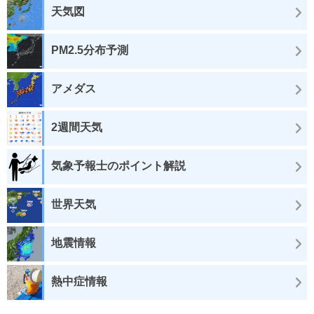
天気図
PM2.5分布予測
アメダス
2週間天気
気象予報士のポイント解説
世界天気
地震情報
熱中症情報