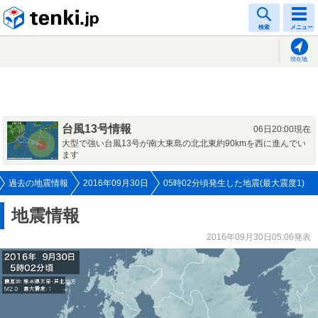
tenki.jp
検索
メニュー
現在地
台風13号情報
06日20:00現在
大型で強い台風13号が南大東島の北北東約90kmを西に進んでい
ます
過去の地震情報
2016年09月30日
05時02分頃発生した地震(最大震度1)
地震情報
2016年09月30日05:06発表