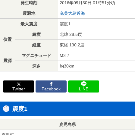
発生時刻
2016年09月30日 01時51分頃
震源地
奄美大島近海
最大震度
震度1
緯度
北緯 28.5度
位置
経度
東経 130.2度
マグニチュード
M3.7
震源
深さ
約30km
Twitter
Facebook
LINE
震度1
鹿児島県
喜界町