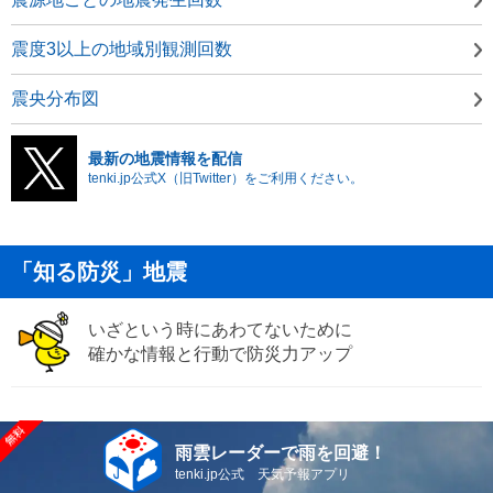
震度3以上の地域別観測回数
震央分布図
最新の地震情報を配信
tenki.jp公式X（旧Twitter）をご利用ください。
「知る防災」地震
いざという時にあわてないために
確かな情報と行動で防災力アップ
雨雲レーダーで雨を回避！
tenki.jp公式 天気予報アプリ