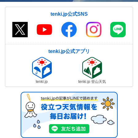
tenki.jp公式SNS
tenki.jp公式アプリ
tenki.jp
tenki.jp 登山天気