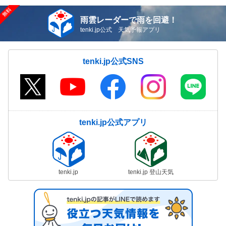
雨雲レーダーで雨を回避！
tenki.jp公式 天気予報アプリ
tenki.jp公式SNS
tenki.jp公式アプリ
tenki.jp
tenki.jp 登山天気