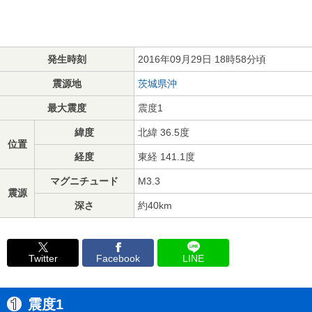
発生時刻
2016年09月29日 18時58分頃
震源地
茨城県沖
最大震度
震度1
緯度
北緯 36.5度
位置
経度
東経 141.1度
マグニチュード
M3.3
震源
深さ
約40km
Twitter
Facebook
LINE
震度1