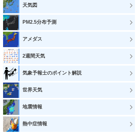
天気図
PM2.5分布予測
アメダス
2週間天気
気象予報士のポイント解説
世界天気
地震情報
熱中症情報