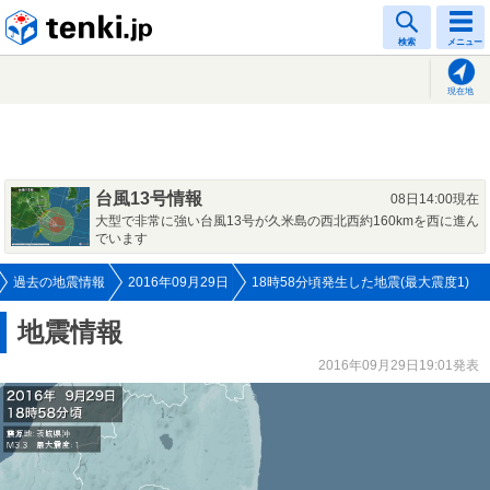
tenki.jp
検索
メニュー
現在地
台風13号情報
08日14:00現在
大型で非常に強い台風13号が久米島の西北西約160kmを西に進ん
でいます
過去の地震情報
2016年09月29日
18時58分頃発生した地震(最大震度1)
地震情報
2016年09月29日19:01発表