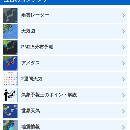
雨雲レーダー
天気図
PM2.5分布予測
アメダス
2週間天気
気象予報士のポイント解説
世界天気
地震情報