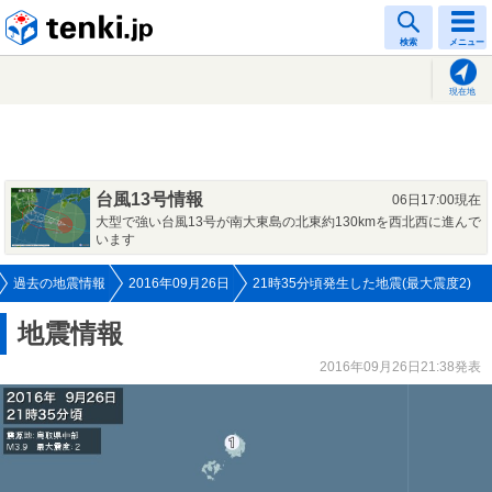
tenki.jp
検索
メニュー
現在地
台風13号情報
06日17:00現在
大型で強い台風13号が南大東島の北東約130kmを西北西に進んで
います
過去の地震情報
2016年09月26日
21時35分頃発生した地震(最大震度2)
地震情報
2016年09月26日21:38発表