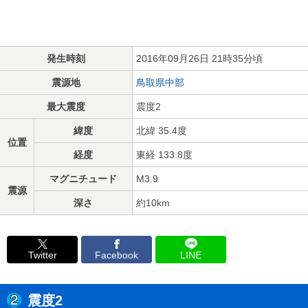
発生時刻
2016年09月26日 21時35分頃
震源地
鳥取県中部
最大震度
震度2
緯度
北緯 35.4度
位置
経度
東経 133.8度
マグニチュード
M3.9
震源
深さ
約10km
Twitter
Facebook
LINE
震度2