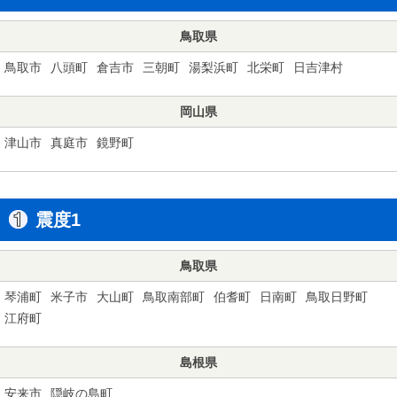
鳥取県
鳥取市
八頭町
倉吉市
三朝町
湯梨浜町
北栄町
日吉津村
岡山県
津山市
真庭市
鏡野町
震度1
鳥取県
琴浦町
米子市
大山町
鳥取南部町
伯耆町
日南町
鳥取日野町
江府町
島根県
安来市
隠岐の島町