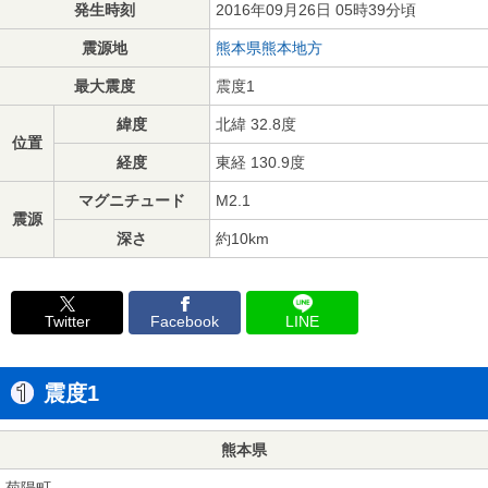
発生時刻
2016年09月26日 05時39分頃
震源地
熊本県熊本地方
最大震度
震度1
緯度
北緯 32.8度
位置
経度
東経 130.9度
マグニチュード
M2.1
震源
深さ
約10km
Twitter
Facebook
LINE
震度1
熊本県
菊陽町