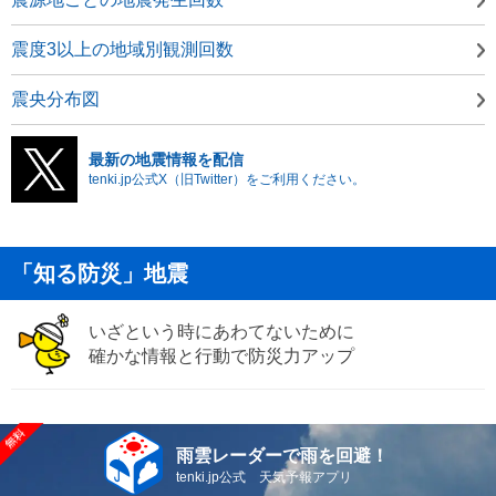
震度3以上の地域別観測回数
震央分布図
最新の地震情報を配信
tenki.jp公式X（旧Twitter）をご利用ください。
「知る防災」地震
いざという時にあわてないために
確かな情報と行動で防災力アップ
雨雲レーダーで雨を回避！
tenki.jp公式 天気予報アプリ