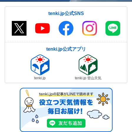
tenki.jp公式SNS
tenki.jp公式アプリ
tenki.jp
tenki.jp 登山天気