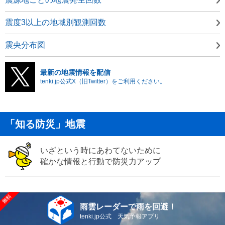
震度3以上の地域別観測回数
震央分布図
最新の地震情報を配信
tenki.jp公式X（旧Twitter）をご利用ください。
「知る防災」地震
いざという時にあわてないために
確かな情報と行動で防災力アップ
雨雲レーダーで雨を回避！
tenki.jp公式 天気予報アプリ