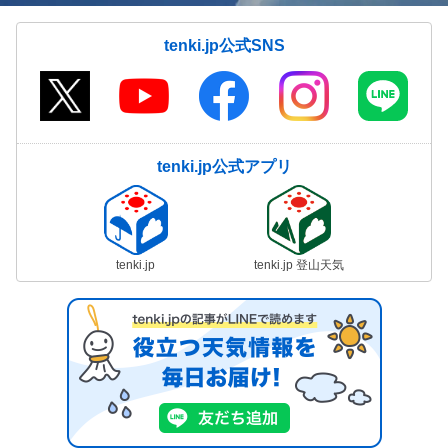
tenki.jp公式SNS
tenki.jp公式アプリ
tenki.jp
tenki.jp 登山天気