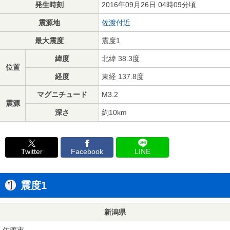
発生時刻
2016年09月26日 04時09分頃
震源地
佐渡付近
最大震度
震度1
緯度
北緯 38.3度
位置
経度
東経 137.8度
マグニチュード
M3.2
震源
深さ
約10km
Twitter
Facebook
LINE
震度1
新潟県
佐渡市