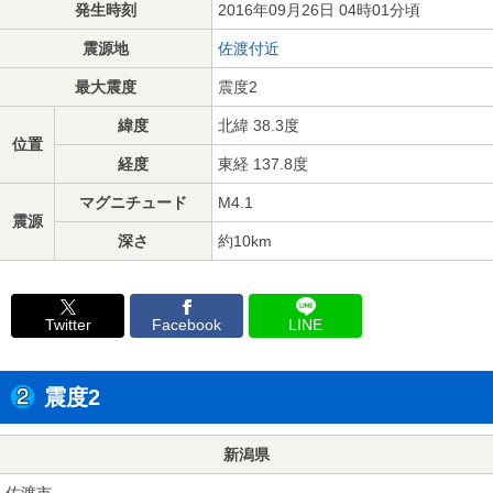
発生時刻
2016年09月26日 04時01分頃
震源地
佐渡付近
最大震度
震度2
緯度
北緯 38.3度
位置
経度
東経 137.8度
マグニチュード
M4.1
震源
深さ
約10km
Twitter
Facebook
LINE
震度2
新潟県
佐渡市