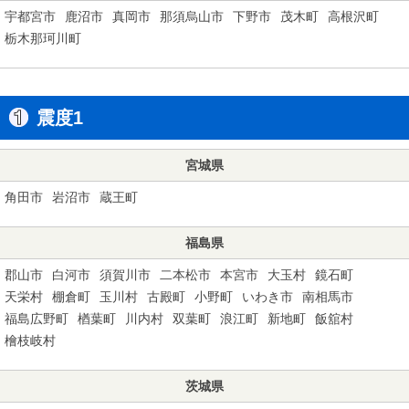
宇都宮市
鹿沼市
真岡市
那須烏山市
下野市
茂木町
高根沢町
栃木那珂川町
震度1
宮城県
角田市
岩沼市
蔵王町
福島県
郡山市
白河市
須賀川市
二本松市
本宮市
大玉村
鏡石町
天栄村
棚倉町
玉川村
古殿町
小野町
いわき市
南相馬市
福島広野町
楢葉町
川内村
双葉町
浪江町
新地町
飯舘村
檜枝岐村
茨城県