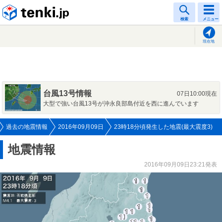
tenki.jp
検索
メニュー
現在地
台風13号情報
07日10:00現在
大型で強い台風13号が沖永良部島付近を西に進んでいます
過去の地震情報
2016年09月09日
23時18分頃発生した地震(最大震度3)
地震情報
2016年09月09日23:21発表