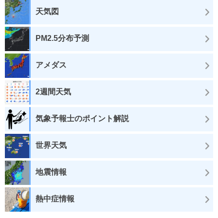
天気図
PM2.5分布予測
アメダス
2週間天気
気象予報士のポイント解説
世界天気
地震情報
熱中症情報