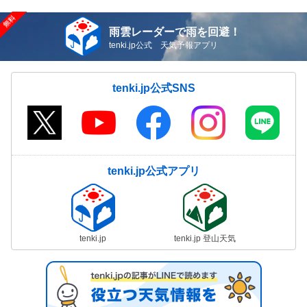
雨雲レーダーで雨を回避！
tenki.jp公式 天気予報アプリ
tenki.jp公式SNS
tenki.jp公式アプリ
tenki.jp
tenki.jp 登山天気