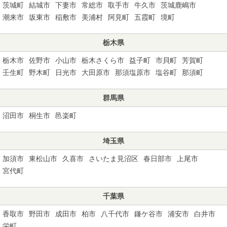
茨城町
結城市
下妻市
常総市
取手市
牛久市
茨城鹿嶋市
潮来市
坂東市
稲敷市
美浦村
阿見町
五霞町
境町
栃木県
栃木市
佐野市
小山市
栃木さくら市
益子町
市貝町
芳賀町
壬生町
野木町
日光市
大田原市
那須塩原市
塩谷町
那須町
群馬県
沼田市
桐生市
邑楽町
埼玉県
加須市
東松山市
久喜市
さいたま見沼区
春日部市
上尾市
宮代町
千葉県
香取市
野田市
成田市
柏市
八千代市
鎌ケ谷市
浦安市
白井市
栄町