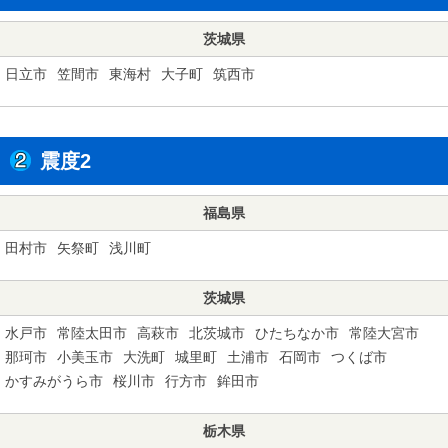
茨城県
日立市
笠間市
東海村
大子町
筑西市
震度2
福島県
田村市
矢祭町
浅川町
茨城県
水戸市
常陸太田市
高萩市
北茨城市
ひたちなか市
常陸大宮市
那珂市
小美玉市
大洗町
城里町
土浦市
石岡市
つくば市
かすみがうら市
桜川市
行方市
鉾田市
栃木県