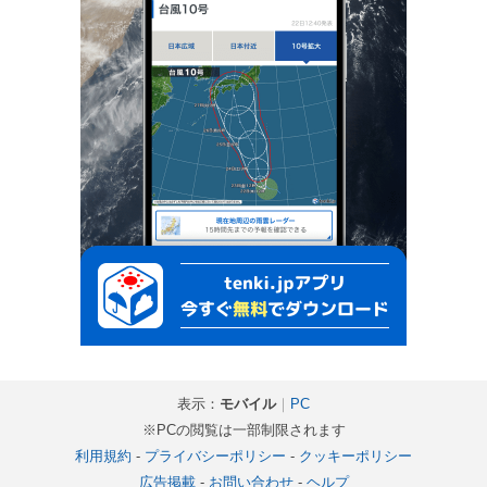
表示：
モバイル
｜
PC
※PCの閲覧は一部制限されます
利用規約
-
プライバシーポリシー
-
クッキーポリシー
広告掲載
-
お問い合わせ
-
ヘルプ