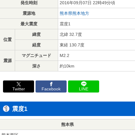
発生時刻
2016年09月07日 22時49分頃
震源地
熊本県熊本地方
最大震度
震度1
緯度
北緯 32.7度
位置
経度
東経 130.7度
マグニチュード
M2.2
震源
深さ
約10km
Twitter
Facebook
LINE
震度1
熊本県
熊本西区