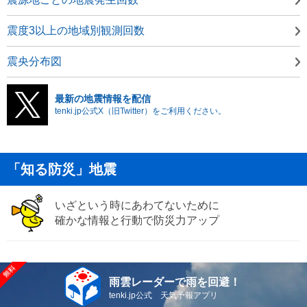
震度3以上の地域別観測回数
震央分布図
最新の地震情報を配信
tenki.jp公式X（旧Twitter）をご利用ください。
「知る防災」地震
いざという時にあわてないために
確かな情報と行動で防災力アップ
雨雲レーダーで雨を回避！
tenki.jp公式 天気予報アプリ