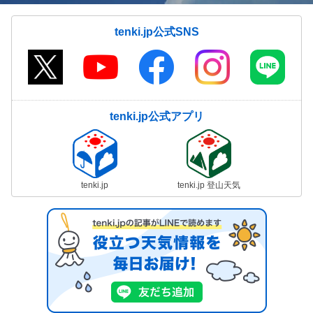
tenki.jp公式SNS
tenki.jp公式アプリ
tenki.jp
tenki.jp 登山天気