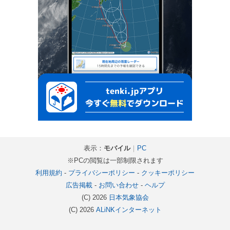
表示：
モバイル
｜
PC
※PCの閲覧は一部制限されます
利用規約
-
プライバシーポリシー
-
クッキーポリシー
広告掲載
-
お問い合わせ
-
ヘルプ
(C) 2026
日本気象協会
(C) 2026
ALiNKインターネット