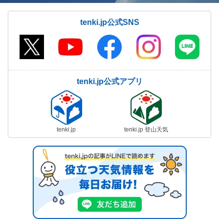
tenki.jp公式SNS
tenki.jp公式アプリ
tenki.jp
tenki.jp 登山天気