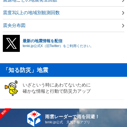
震度3以上の地域別観測回数
震央分布図
最新の地震情報を配信
tenki.jp公式X（旧Twitter）をご利用ください。
「知る防災」地震
いざという時にあわてないために
確かな情報と行動で防災力アップ
雨雲レーダーで雨を回避！
tenki.jp公式 天気予報アプリ