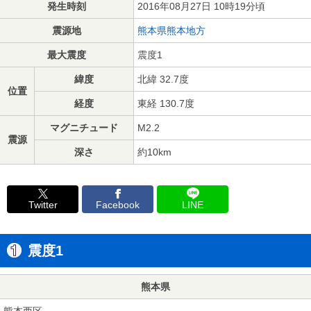
発生時刻
2016年08月27日 10時19分頃
震源地
熊本県熊本地方
最大震度
震度1
緯度
北緯 32.7度
位置
経度
東経 130.7度
マグニチュード
M2.2
震源
深さ
約10km
Twitter
Facebook
LINE
震度1
熊本県
熊本西区