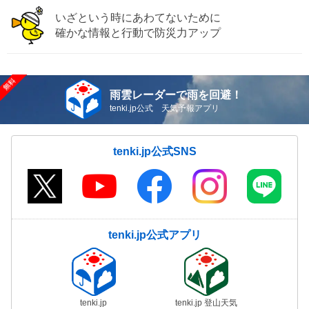
いざという時にあわてないために
確かな情報と行動で防災力アップ
雨雲レーダーで雨を回避！
tenki.jp公式 天気予報アプリ
tenki.jp公式SNS
tenki.jp公式アプリ
tenki.jp
tenki.jp 登山天気