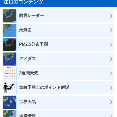
注目のコンテンツ
雨雲レーダー
天気図
PM2.5分布予測
アメダス
2週間天気
気象予報士のポイント解説
世界天気
地震情報