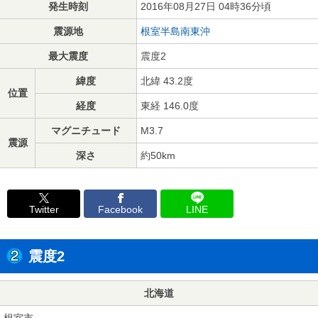
発生時刻
2016年08月27日 04時36分頃
震源地
根室半島南東沖
最大震度
震度2
緯度
北緯 43.2度
位置
経度
東経 146.0度
マグニチュード
M3.7
震源
深さ
約50km
Twitter
Facebook
LINE
震度2
北海道
根室市