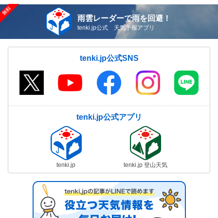
雨雲レーダーで雨を回避！
tenki.jp公式 天気予報アプリ
tenki.jp公式SNS
tenki.jp公式アプリ
tenki.jp
tenki.jp 登山天気