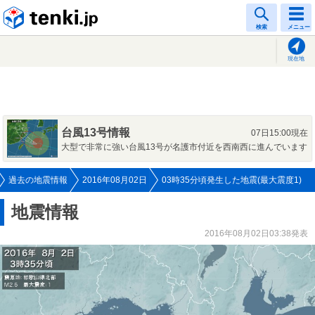
tenki.jp
検索
メニュー
現在地
台風13号情報
07日15:00現在
大型で非常に強い台風13号が名護市付近を西南西に進んでいます
過去の地震情報
2016年08月02日
03時35分頃発生した地震(最大震度1)
地震情報
2016年08月02日03:38発表