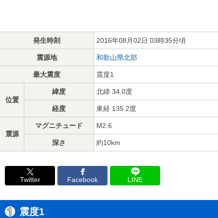
発生時刻
2016年08月02日 03時35分頃
震源地
和歌山県北部
最大震度
震度1
緯度
北緯 34.0度
位置
経度
東経 135.2度
マグニチュード
M2.6
震源
深さ
約10km
Twitter
Facebook
LINE
震度1