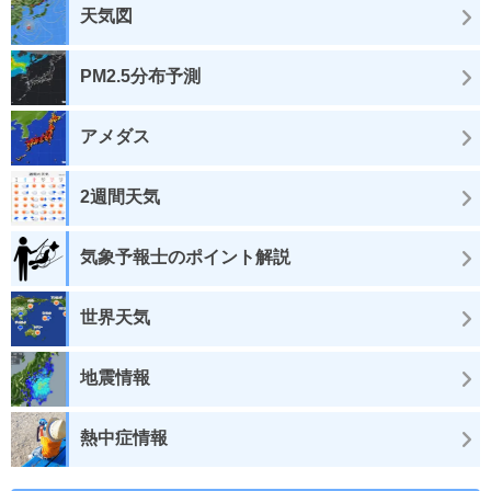
天気図
PM2.5分布予測
アメダス
2週間天気
気象予報士のポイント解説
世界天気
地震情報
熱中症情報