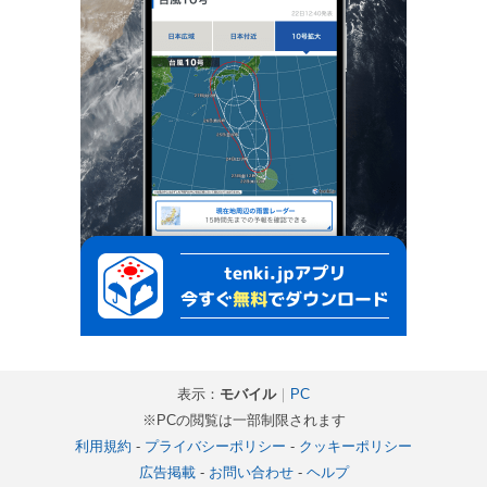
表示：
モバイル
｜
PC
※PCの閲覧は一部制限されます
利用規約
-
プライバシーポリシー
-
クッキーポリシー
広告掲載
-
お問い合わせ
-
ヘルプ