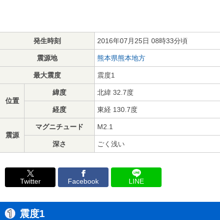
発生時刻
2016年07月25日 08時33分頃
震源地
熊本県熊本地方
最大震度
震度1
緯度
北緯 32.7度
位置
経度
東経 130.7度
マグニチュード
M2.1
震源
深さ
ごく浅い
Twitter
Facebook
LINE
震度1