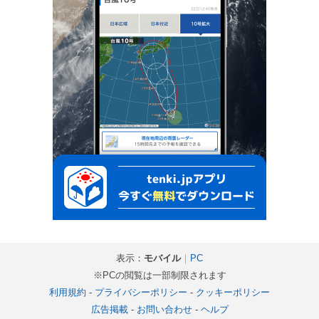
表示：
モバイル
｜
PC
※PCの閲覧は一部制限されます
利用規約
-
プライバシーポリシー
-
クッキーポリシー
広告掲載
-
お問い合わせ
-
ヘルプ