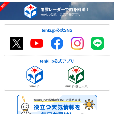
雨雲レーダーで雨を回避！
tenki.jp公式 天気予報アプリ
tenki.jp公式SNS
tenki.jp公式アプリ
tenki.jp
tenki.jp 登山天気