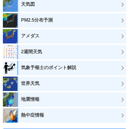
天気図
PM2.5分布予測
アメダス
2週間天気
気象予報士のポイント解説
世界天気
地震情報
熱中症情報