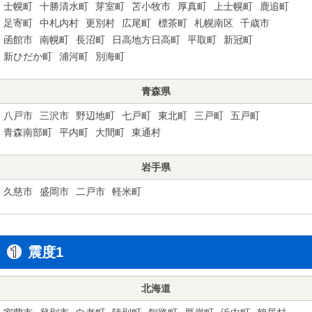
士幌町
十勝清水町
芽室町
苫小牧市
厚真町
上士幌町
鹿追町
足寄町
中札内村
更別村
広尾町
標茶町
札幌南区
千歳市
函館市
南幌町
長沼町
日高地方日高町
平取町
新冠町
新ひだか町
浦河町
別海町
青森県
八戸市
三沢市
野辺地町
七戸町
東北町
三戸町
五戸町
青森南部町
平内町
大間町
東通村
岩手県
久慈市
盛岡市
二戸市
軽米町
震度1
北海道