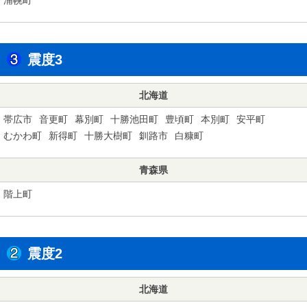
震度3
北海道
帯広市
音更町
幕別町
十勝池田町
豊頃町
本別町
安平町
むかわ町
新得町
十勝大樹町
釧路市
白糠町
青森県
階上町
震度2
北海道