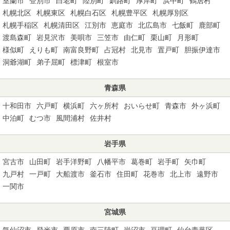
室蘭市
登別市
白老町
陸別町
釧路町
厚岸町
浜中町
鶴居村
札幌北区
札幌東区
札幌白石区
札幌豊平区
札幌厚別区
札幌手稲区
札幌清田区
江別市
恵庭市
北広島市
七飯町
鹿部町
渡島森町
岩見沢市
美唄市
三笠市
由仁町
栗山町
月形町
様似町
えりも町
南富良野町
占冠村
北見市
置戸町
胆振伊達市
洞爺湖町
弟子屈町
標津町
根室市
青森県
十和田市
六戸町
横浜町
六ヶ所村
おいらせ町
青森市
外ヶ浜町
中泊町
むつ市
風間浦村
佐井村
岩手県
宮古市
山田町
岩手洋野町
八幡平市
葛巻町
岩手町
矢巾町
九戸村
一戸町
大船渡市
釜石市
住田町
花巻市
北上市
遠野市
一関市
宮城県
気仙沼市
登米市
栗原市
南三陸町
岩沼市
亘理町
仙台青葉区