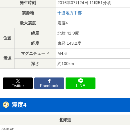
発生時刻
2016年07月24日 11時51分頃
震源地
十勝地方中部
最大震度
震度4
緯度
北緯 42.9度
位置
経度
東経 143.2度
マグニチュード
M4.6
震源
深さ
約100km
Twitter
Facebook
LINE
震度4
北海道
浦幌町