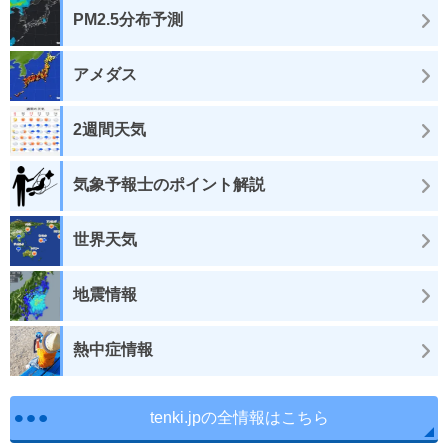
PM2.5分布予測
アメダス
2週間天気
気象予報士のポイント解説
世界天気
地震情報
熱中症情報
tenki.jpの全情報はこちら