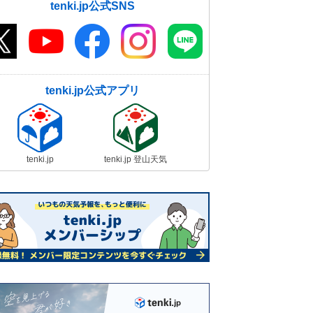
tenki.jp公式SNS
tenki.jp公式アプリ
tenki.jp
tenki.jp 登山天気