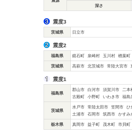
震源
深さ
震度3
茨城県
日立市
震度2
福島県
鏡石町
泉崎村
玉川村
楢葉町
茨城県
高萩市
北茨城市
常陸大宮市
震度1
郡山市
白河市
須賀川市
二本
福島県
古殿町
小野町
いわき市
福島
水戸市
常陸太田市
笠間市
ひ
茨城県
土浦市
石岡市
筑西市
かすみ
栃木県
真岡市
益子町
茂木町
市貝町