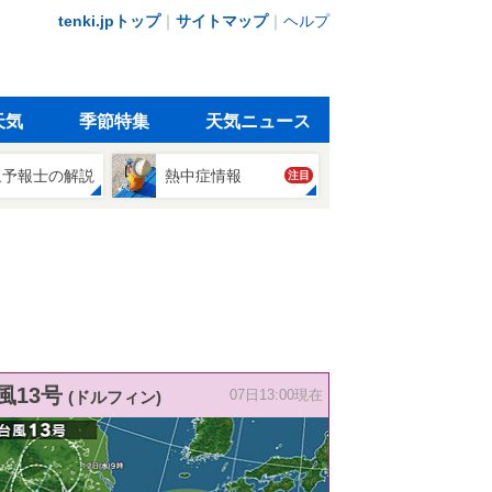
tenki.jpトップ
｜
サイトマップ
｜
ヘルプ
天気
季節特集
天気ニュース
象予報士の解説
熱中症情報
注目
風13号
(ドルフィン)
07日13:00現在