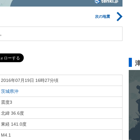
次の地震
。
2016年07月19日 16時27分頃
茨城県沖
震度3
北緯 36.6度
東経 141.0度
M4.1