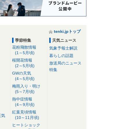
tenki.jpトップ
季節特集
天気ニュース
花粉飛散情報
気象予報士解説
(1～5月頃)
暮らしの話題
桜開花情報
放送局のニュース
(2～5月頃)
特集
GWの天気
(4～5月頃)
梅雨入り・明け
(5～7月頃)
熱中症情報
(4～9月頃)
紅葉見頃情報
天気
(10～11月頃)
ヒートショック