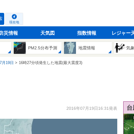
索
現在地
防災情報
天気図
指数情報
レジャー
PM2.5分布予測
地震情報
気
07月19日
16時27分頃発生した地震(最大震度3)
台
2016年07月19日16:31発表