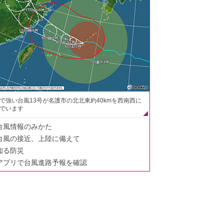
で強い台風13号が名護市の北北東約40kmを西南西に
でいます
台風情報のみかた
台風の接近、上陸に備えて
知る防災
アプリで台風進路予報を確認