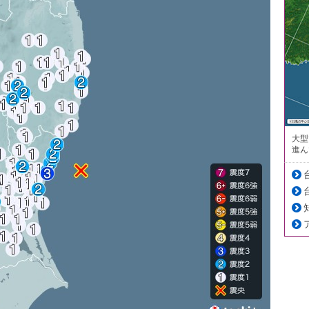
大型
進ん