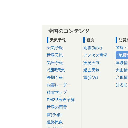
全国のコンテンツ
天気予報
観測
防災
天気予報
雨雲(過去)
警報・
世界天気
アメダス実況
地震
気圧予報
実況天気
津波情
2週間天気
過去天気
火山情
長期予報
雷(実況)
台風情
雨雲レーダー
知る防
積雪マップ
PM2.5分布予測
世界の雨雲
雷(予報)
道路気象