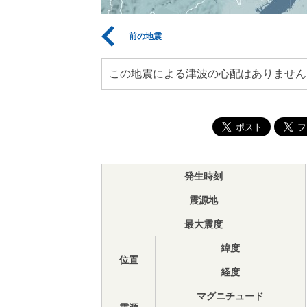
前の地震
この地震による津波の心配はありません
発生時刻
震源地
最大震度
緯度
位置
経度
マグニチュード