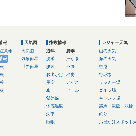
情報
天気図
指数情報
レジャー天気
注意報
天気図
通年
夏季
山の天気
情報
気象衛星
洗濯
汗かき
海の天気
報
世界衛星
服装
不快
空港
報
お出かけ
冷房
野球場
報
星空
アイス
サッカー場
災
傘
ビール
ゴルフ場
紫外線
キャンプ場
体感温度
競馬・競艇・競輪
洗車
釣り
睡眠
お出かけスポット