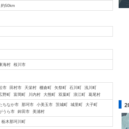
約50km
東海村
桜川市
松市
田村市
天栄村
棚倉町
矢祭町
石川町
浅川町
広野町
富岡町
川内村
大熊町
双葉町
浪江町
葛尾村
2
たちなか市
那珂市
小美玉市
茨城町
城里町
大子町
がうら市
鉾田市
美浦村
栃木那珂川町