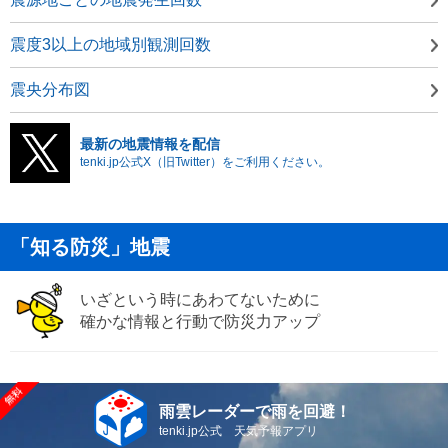
震度3以上の地域別観測回数
震央分布図
最新の地震情報を配信
tenki.jp公式X（旧Twitter）をご利用ください。
「知る防災」地震
いざという時にあわてないために
確かな情報と行動で防災力アップ
雨雲レーダーで雨を回避！
tenki.jp公式 天気予報アプリ