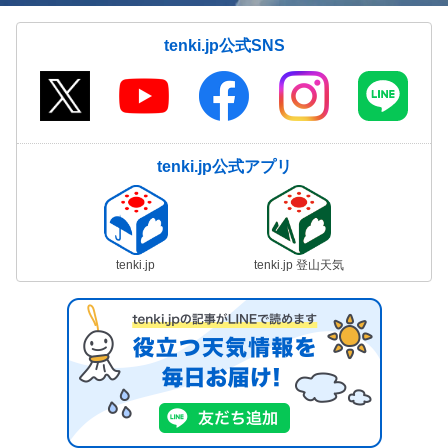
tenki.jp公式SNS
tenki.jp公式アプリ
tenki.jp
tenki.jp 登山天気