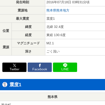
発生時刻
2016年07月18日 03時31分頃
震源地
熊本県熊本地方
最大震度
震度1
緯度
北緯 32.4度
位置
経度
東経 130.6度
マグニチュード
M2.1
震源
深さ
ごく浅い
Twitter
Facebook
LINE
震度1
熊本県
芦北町