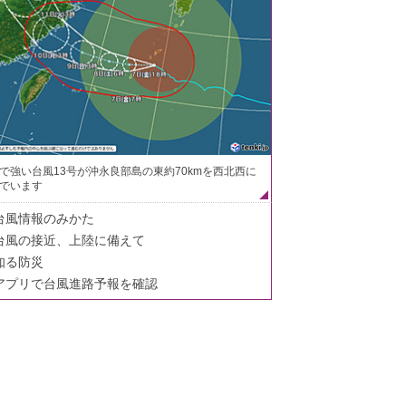
で強い台風13号が沖永良部島の東約70kmを西北西に
でいます
台風情報のみかた
台風の接近、上陸に備えて
知る防災
アプリで台風進路予報を確認