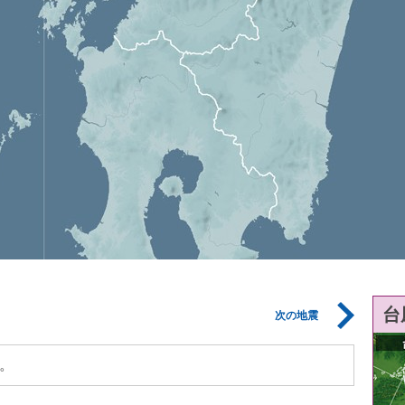
台
次の地震
。