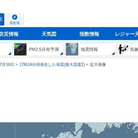
索
現在地
防災情報
天気図
指数情報
レジャー
PM2.5分布予測
地震情報
気
07月16日
17時14分頃発生した地震(最大震度2)
拡大画像