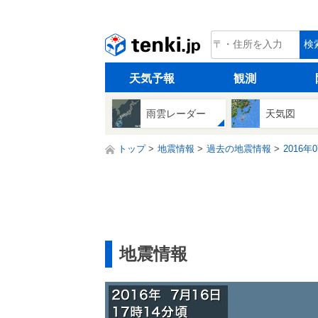
tenki.jp
検
天気予報
観測
雨雲レーダー
天気図
トップ
地震情報
過去の地震情報
2016年
地震情報