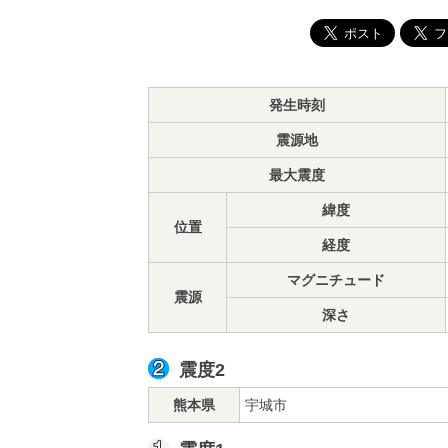
発生時刻
震源地
最大震度
緯度
位置
経度
マグニチュード
震源
深さ
震度2
熊本県
宇城市