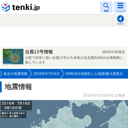
tenki.jp
検索
メニュー
現在地
台風13号情報
08日04:00現在
大型で非常に強い台風13号が久米島の北北西約40kmを南南西に
進んでいます
過去の地震情報
2016年07月16日
05時18分頃発生した地震(最大震度1)
地震情報
2016年07月16日05:22発表