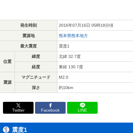
発生時刻
2016年07月16日 05時18分頃
震源地
熊本県熊本地方
最大震度
震度1
緯度
北緯 32.7度
位置
経度
東経 130.7度
マグニチュード
M2.0
震源
深さ
約10km
Twitter
Facebook
LINE
震度1