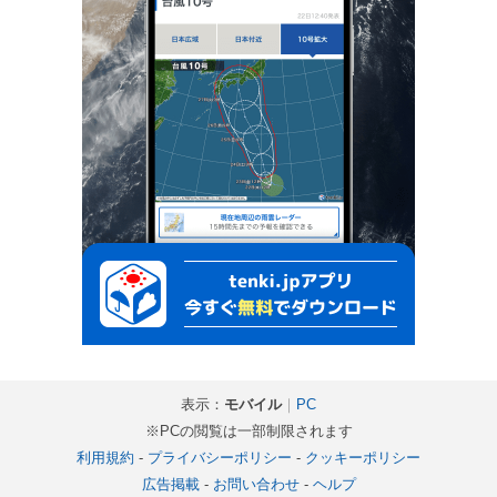
表示：
モバイル
｜
PC
※PCの閲覧は一部制限されます
利用規約
-
プライバシーポリシー
-
クッキーポリシー
広告掲載
-
お問い合わせ
-
ヘルプ