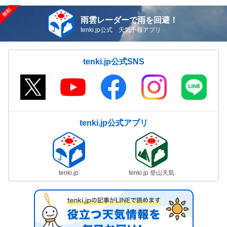
雨雲レーダーで雨を回避！
tenki.jp公式 天気予報アプリ
tenki.jp公式SNS
tenki.jp公式アプリ
tenki.jp
tenki.jp 登山天気