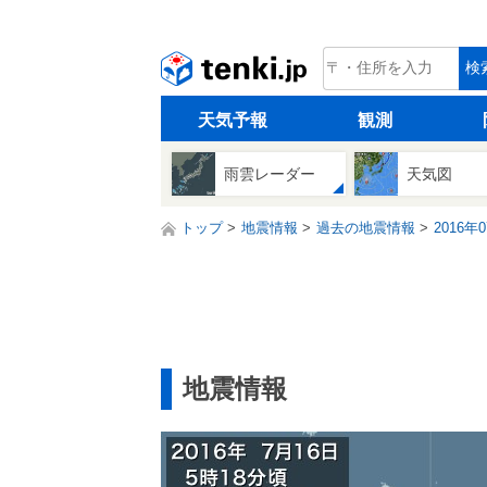
tenki.jp
検
天気予報
観測
雨雲レーダー
天気図
トップ
地震情報
過去の地震情報
2016年
地震情報