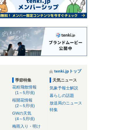
tenki.jpトップ
季節特集
天気ニュース
花粉飛散情報
気象予報士解説
(1～5月頃)
暮らしの話題
桜開花情報
放送局のニュース
(2～5月頃)
特集
GWの天気
(4～5月頃)
梅雨入り・明け