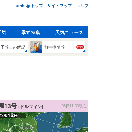
tenki.jpトップ
｜
サイトマップ
｜
ヘルプ
天気
季節特集
天気ニュース
象予報士の解説
熱中症情報
注目
風13号
(ドルフィン)
08日11:00現在