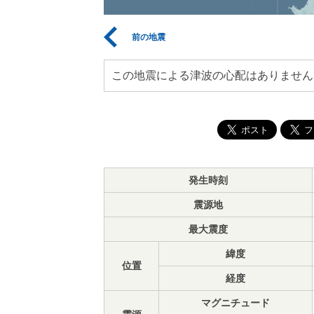
前の地震
この地震による津波の心配はありません
発生時刻
震源地
最大震度
緯度
位置
経度
マグニチュード