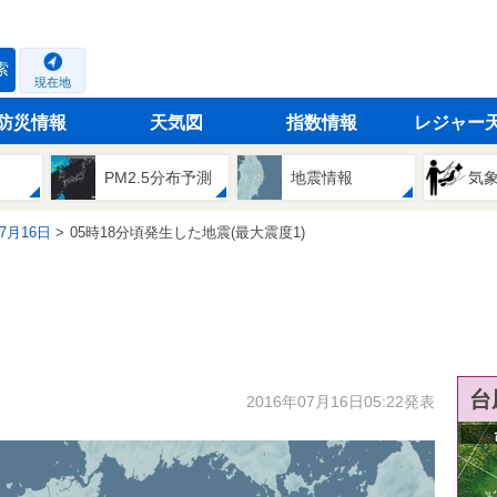
索
現在地
防災情報
天気図
指数情報
レジャー
PM2.5分布予測
地震情報
気
07月16日
05時18分頃発生した地震(最大震度1)
台
2016年07月16日05:22発表