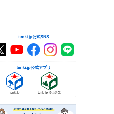
tenki.jp公式SNS
tenki.jp公式アプリ
tenki.jp
tenki.jp 登山天気