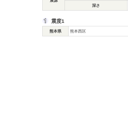
震源
深さ
震度1
熊本県
熊本西区