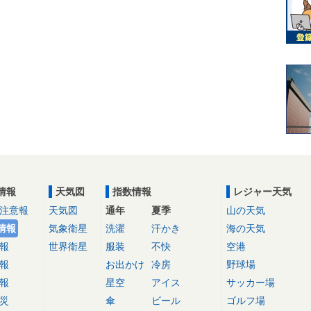
情報
天気図
指数情報
レジャー天気
注意報
天気図
通年
夏季
山の天気
情報
気象衛星
洗濯
汗かき
海の天気
報
世界衛星
服装
不快
空港
報
お出かけ
冷房
野球場
報
星空
アイス
サッカー場
災
傘
ビール
ゴルフ場