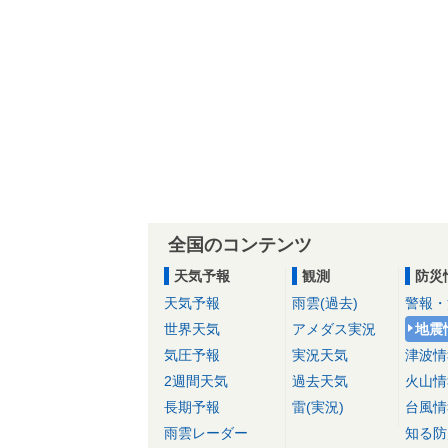
全国のコンテンツ
天気予報
観測
防災
天気予報
雨雲(過去)
警報・
世界天気
アメダス実況
地震
気圧予報
実況天気
津波情
2週間天気
過去天気
火山情
長期予報
雷(実況)
台風情
雨雲レーダー
知る防