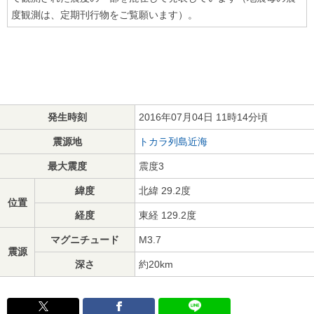
度観測は、定期刊行物をご覧願います）。
発生時刻
2016年07月04日 11時14分頃
震源地
トカラ列島近海
最大震度
震度3
緯度
北緯 29.2度
位置
経度
東経 129.2度
マグニチュード
M3.7
震源
深さ
約20km