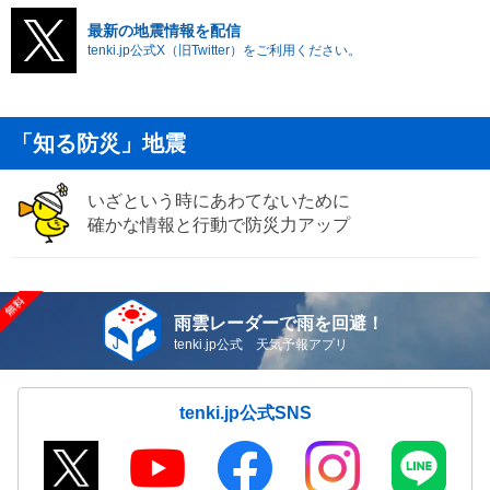
最新の地震情報を配信
tenki.jp公式X（旧Twitter）をご利用ください。
「知る防災」地震
いざという時にあわてないために
確かな情報と行動で防災力アップ
雨雲レーダーで雨を回避！
tenki.jp公式 天気予報アプリ
tenki.jp公式SNS