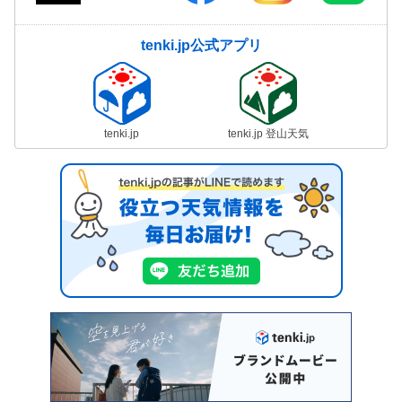
tenki.jp公式アプリ
tenki.jp
tenki.jp 登山天気