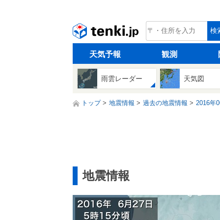
tenki.jp
検
天気予報
観測
雨雲レーダー
天気図
トップ
地震情報
過去の地震情報
2016年
地震情報