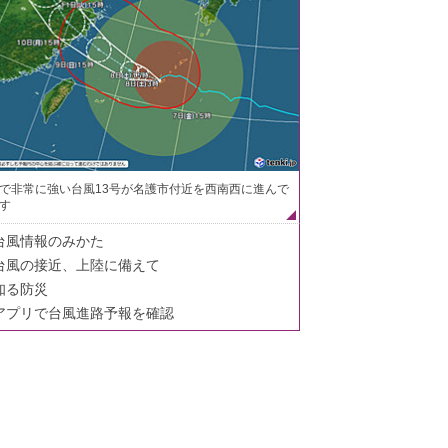
で非常に強い台風13号が名護市付近を西南西に進んで
す
台風情報のみかた
台風の接近、上陸に備えて
知る防災
アプリで台風進路予報を確認