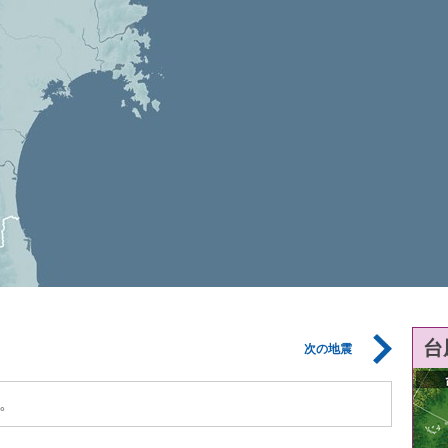
台
次の地震
。