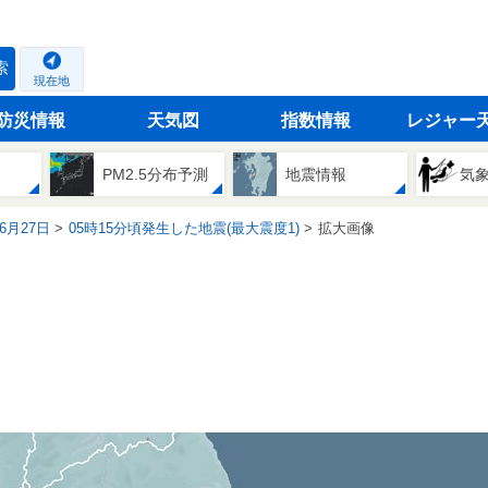
索
現在地
防災情報
天気図
指数情報
レジャー
PM2.5分布予測
地震情報
気
06月27日
05時15分頃発生した地震(最大震度1)
拡大画像