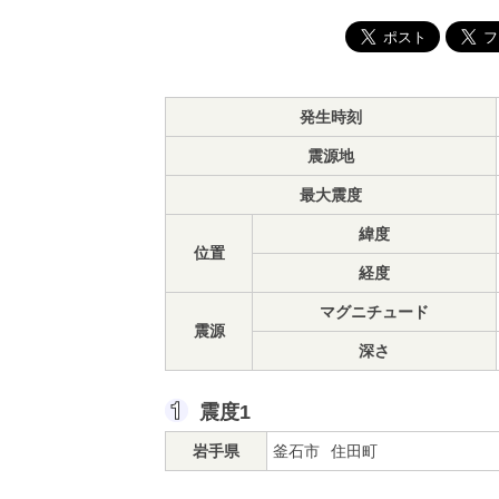
発生時刻
震源地
最大震度
緯度
位置
経度
マグニチュード
震源
深さ
震度1
岩手県
釜石市
住田町