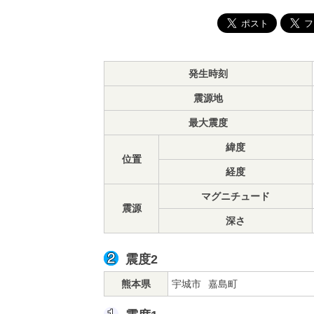
発生時刻
震源地
最大震度
緯度
位置
経度
マグニチュード
震源
深さ
震度2
熊本県
宇城市
嘉島町