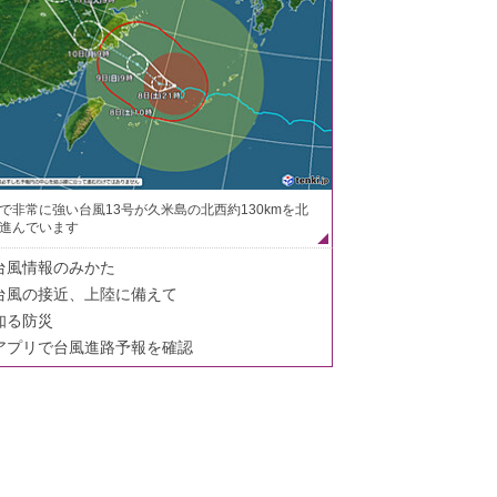
で非常に強い台風13号が久米島の北西約130kmを北
進んでいます
台風情報のみかた
台風の接近、上陸に備えて
知る防災
アプリで台風進路予報を確認