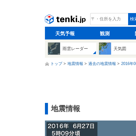
tenki.jp
検
天気予報
観測
雨雲レーダー
天気図
トップ
地震情報
過去の地震情報
2016年
地震情報