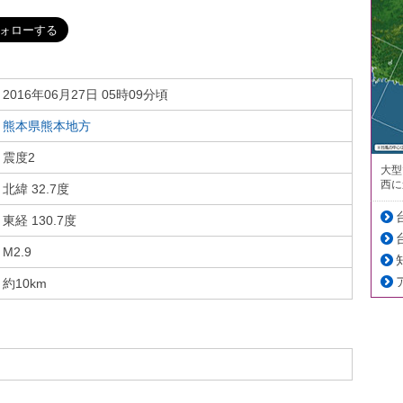
2016年06月27日 05時09分頃
熊本県熊本地方
震度2
大型
西に
北緯 32.7度
東経 130.7度
M2.9
約10km