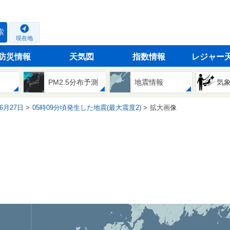
索
現在地
防災情報
天気図
指数情報
レジャー
PM2.5分布予測
地震情報
気
06月27日
05時09分頃発生した地震(最大震度2)
拡大画像