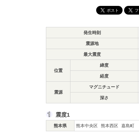
発生時刻
震源地
最大震度
緯度
位置
経度
マグニチュード
震源
深さ
震度1
熊本県
熊本中央区
熊本西区
嘉島町