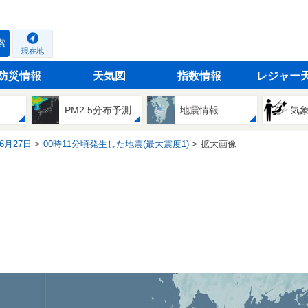
索
現在地
防災情報
天気図
指数情報
レジャー
PM2.5分布予測
地震情報
気
06月27日
00時11分頃発生した地震(最大震度1)
拡大画像