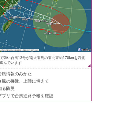
で強い台風13号が南大東島の東北東約170kmを西北
進んでいます
台風情報のみかた
台風の接近、上陸に備えて
知る防災
アプリで台風進路予報を確認