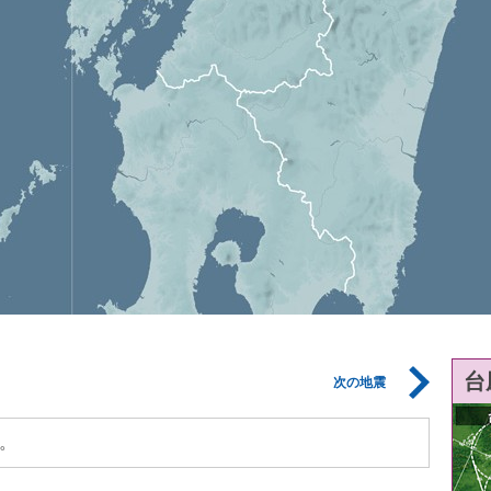
台
次の地震
。