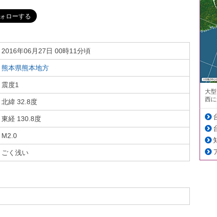
2016年06月27日 00時11分頃
熊本県熊本地方
震度1
大型
西に
北緯 32.8度
東経 130.8度
M2.0
ごく浅い