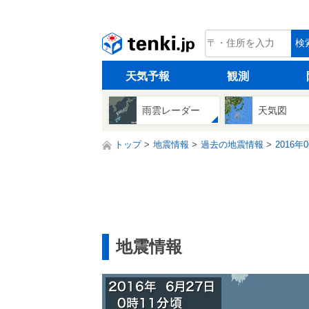
tenki.jp
検
天気予報
観測
雨雲レーダー
天気図
トップ
地震情報
過去の地震情報
2016年
地震情報