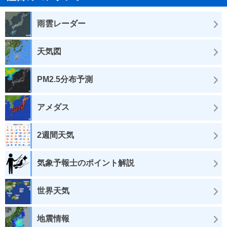
雨雲レーダー
天気図
PM2.5分布予測
アメダス
2週間天気
気象予報士のポイント解説
世界天気
地震情報