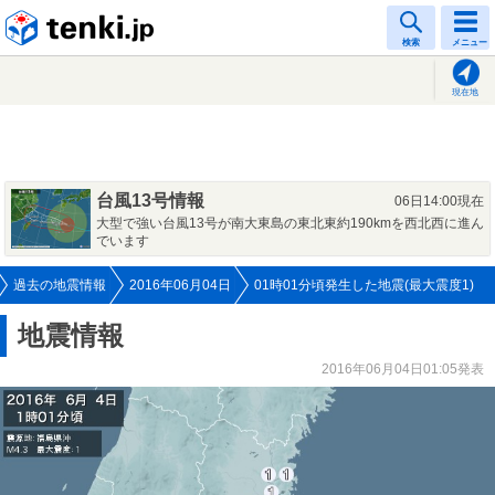
tenki.jp
検索
メニュー
現在地
台風13号情報
06日14:00現在
大型で強い台風13号が南大東島の東北東約190kmを西北西に進ん
でいます
過去の地震情報
2016年06月04日
01時01分頃発生した地震(最大震度1)
地震情報
2016年06月04日01:05発表