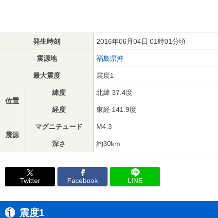
発生時刻
2016年06月04日 01時01分頃
震源地
福島県沖
最大震度
震度1
緯度
北緯 37.4度
位置
経度
東経 141.9度
マグニチュード
M4.3
震源
深さ
約30km
Twitter
Facebook
LINE
震度1