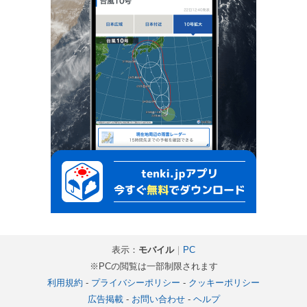
表示：
モバイル
｜
PC
※PCの閲覧は一部制限されます
利用規約
-
プライバシーポリシー
-
クッキーポリシー
広告掲載
-
お問い合わせ
-
ヘルプ