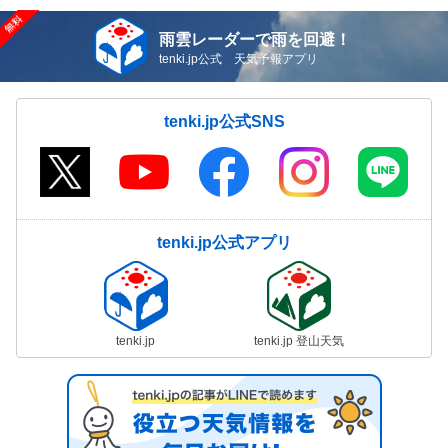
雨雲レーダーで雨を回避！
tenki.jp公式 天気予報アプリ
tenki.jp公式SNS
tenki.jp公式アプリ
tenki.jp
tenki.jp 登山天気