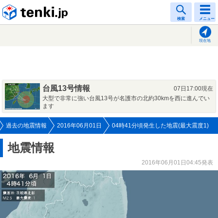
tenki.jp
検索
メニュー
現在地
台風13号情報
07日17:00現在
大型で非常に強い台風13号が名護市の北約30kmを西に進んでい
ます
過去の地震情報
2016年06月01日
04時41分頃発生した地震(最大震度1)
地震情報
2016年06月01日04:45発表