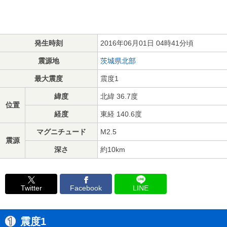
発生時刻
2016年06月01日 04時41分頃
震源地
茨城県北部
最大震度
震度1
緯度
北緯 36.7度
位置
経度
東経 140.6度
マグニチュード
M2.5
震源
深さ
約10km
Twitter
Facebook
LINE
震度1