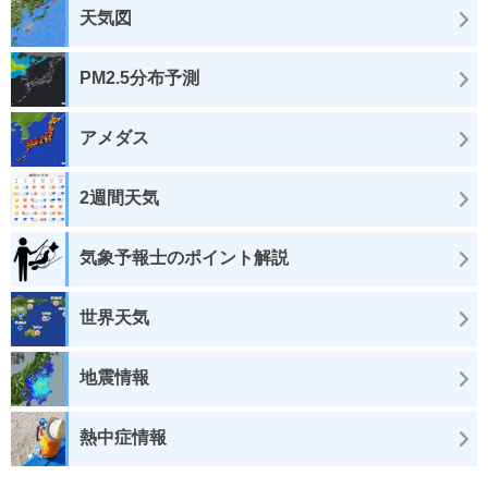
天気図
PM2.5分布予測
アメダス
2週間天気
気象予報士のポイント解説
世界天気
地震情報
熱中症情報