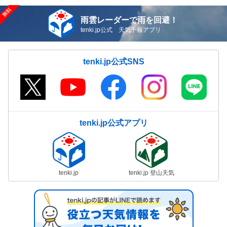
雨雲レーダーで雨を回避！
tenki.jp公式 天気予報アプリ
tenki.jp公式SNS
tenki.jp公式アプリ
tenki.jp
tenki.jp 登山天気