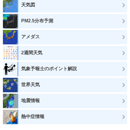
天気図
PM2.5分布予測
アメダス
2週間天気
気象予報士のポイント解説
世界天気
地震情報
熱中症情報