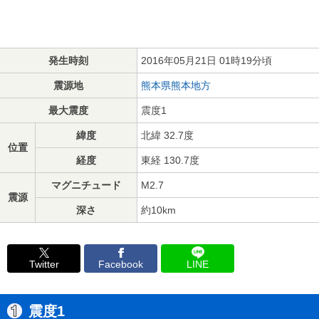
発生時刻
2016年05月21日 01時19分頃
震源地
熊本県熊本地方
最大震度
震度1
緯度
北緯 32.7度
位置
経度
東経 130.7度
マグニチュード
M2.7
震源
深さ
約10km
Twitter
Facebook
LINE
震度1