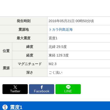
発生時刻
2016年05月21日 00時50分頃
震源地
トカラ列島近海
最大震度
震度1
緯度
北緯 29.5度
位置
経度
東経 129.3度
マグニチュード
M2.3
震源
深さ
ごく浅い
Twitter
Facebook
LINE
震度1