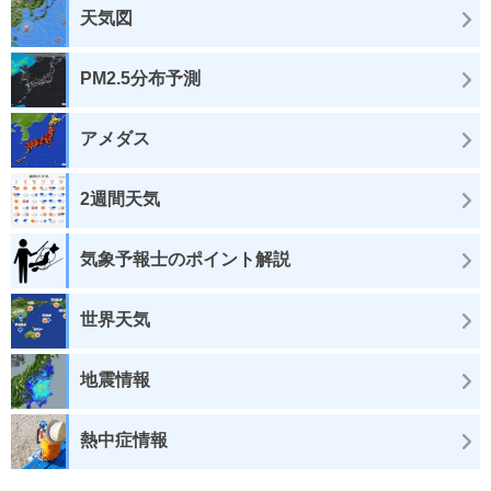
天気図
PM2.5分布予測
アメダス
2週間天気
気象予報士のポイント解説
世界天気
地震情報
熱中症情報