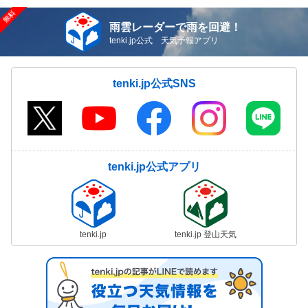
雨雲レーダーで雨を回避！
tenki.jp公式 天気予報アプリ
tenki.jp公式SNS
tenki.jp公式アプリ
tenki.jp
tenki.jp 登山天気