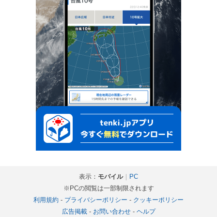
表示：
モバイル
｜
PC
※PCの閲覧は一部制限されます
利用規約
-
プライバシーポリシー
-
クッキーポリシー
広告掲載
-
お問い合わせ
-
ヘルプ