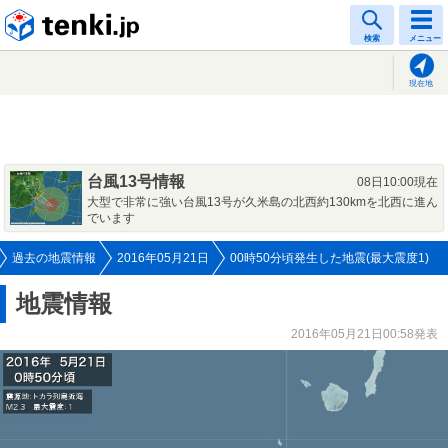
tenki.jp
検索
メニュー
現在地
台風13号情報
08日10:00現在
大型で非常に強い台風13号が久米島の北西約130kmを北西に進ん
でいます
過去の地震情報
2016年05月21日
00時50分頃発生した地震(最大震度1)
地震情報
2016年05月21日00:58発表