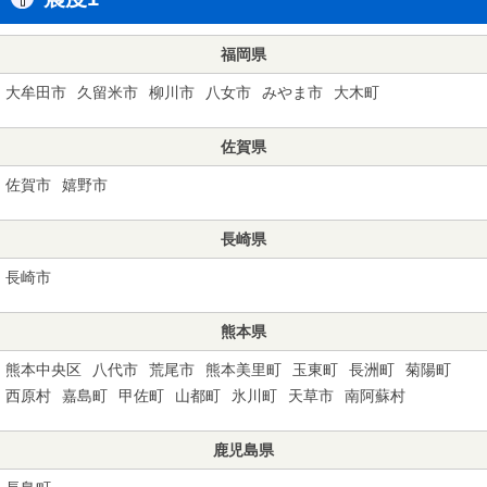
福岡県
大牟田市
久留米市
柳川市
八女市
みやま市
大木町
佐賀県
佐賀市
嬉野市
長崎県
長崎市
熊本県
熊本中央区
八代市
荒尾市
熊本美里町
玉東町
長洲町
菊陽町
西原村
嘉島町
甲佐町
山都町
氷川町
天草市
南阿蘇村
鹿児島県