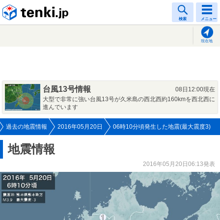
tenki.jp
検索
メニュー
現在地
台風13号情報
08日12:00現在
大型で非常に強い台風13号が久米島の西北西約160kmを西北西に
進んでいます
過去の地震情報
2016年05月20日
06時10分頃発生した地震(最大震度3)
地震情報
2016年05月20日06:13発表