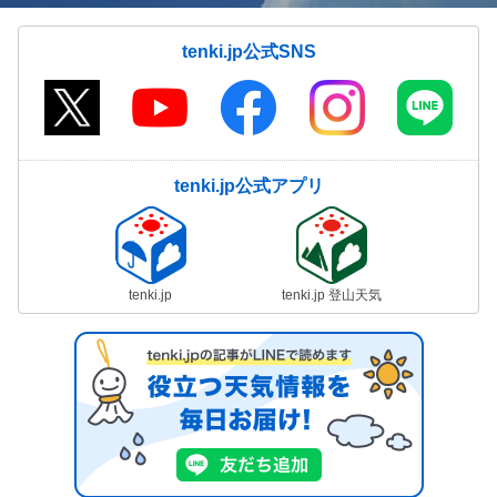
tenki.jp公式SNS
tenki.jp公式アプリ
tenki.jp
tenki.jp 登山天気