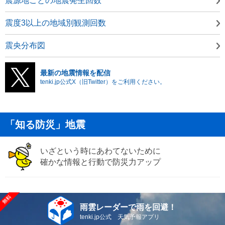
震源地ごとの地震発生回数
震度3以上の地域別観測回数
震央分布図
最新の地震情報を配信
tenki.jp公式X（旧Twitter）をご利用ください。
「知る防災」地震
いざという時にあわてないために
確かな情報と行動で防災力アップ
雨雲レーダーで雨を回避！
tenki.jp公式 天気予報アプリ