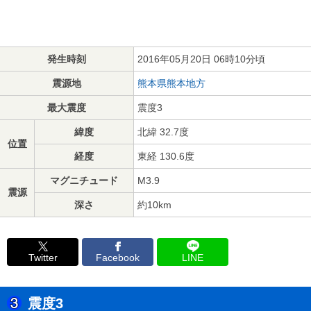
発生時刻
2016年05月20日 06時10分頃
震源地
熊本県熊本地方
最大震度
震度3
緯度
北緯 32.7度
位置
経度
東経 130.6度
マグニチュード
M3.9
震源
深さ
約10km
Twitter
Facebook
LINE
震度3