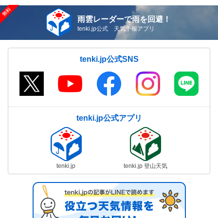
雨雲レーダーで雨を回避！
tenki.jp公式 天気予報アプリ
tenki.jp公式SNS
tenki.jp公式アプリ
tenki.jp
tenki.jp 登山天気