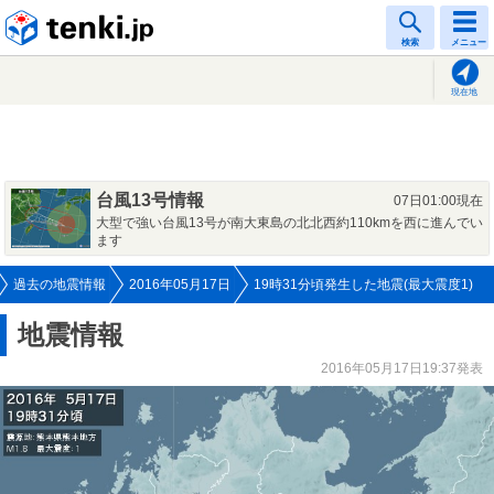
tenki.jp
検索
メニュー
現在地
台風13号情報
07日01:00現在
大型で強い台風13号が南大東島の北北西約110kmを西に進んでい
ます
過去の地震情報
2016年05月17日
19時31分頃発生した地震(最大震度1)
地震情報
2016年05月17日19:37発表