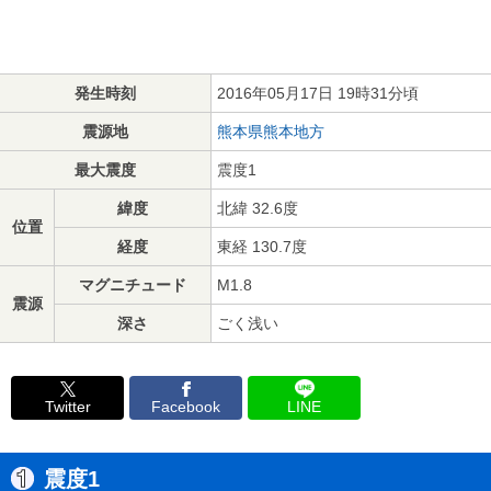
発生時刻
2016年05月17日 19時31分頃
震源地
熊本県熊本地方
最大震度
震度1
緯度
北緯 32.6度
位置
経度
東経 130.7度
マグニチュード
M1.8
震源
深さ
ごく浅い
Twitter
Facebook
LINE
震度1