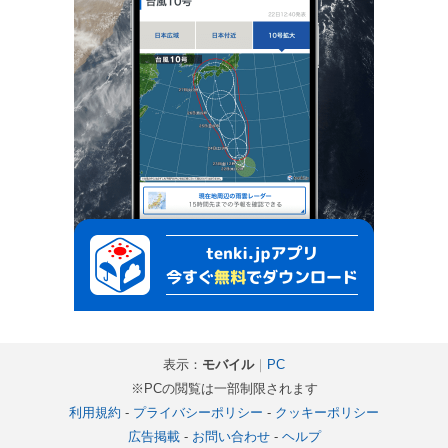
表示：
モバイル
｜
PC
※PCの閲覧は一部制限されます
利用規約
-
プライバシーポリシー
-
クッキーポリシー
広告掲載
-
お問い合わせ
-
ヘルプ