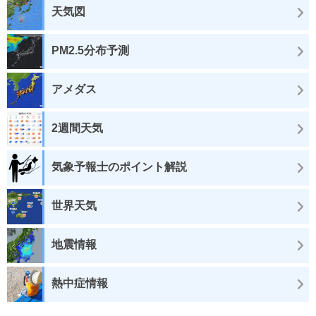
天気図
PM2.5分布予測
アメダス
2週間天気
気象予報士のポイント解説
世界天気
地震情報
熱中症情報