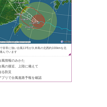
で非常に強い台風13号が久米島の北西約100kmを北
進んでいます
台風情報のみかた
台風の接近、上陸に備えて
知る防災
アプリで台風進路予報を確認