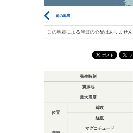
前の地震
この地震による津波の心配はありません
発生時刻
震源地
最大震度
緯度
位置
経度
マグニチュード