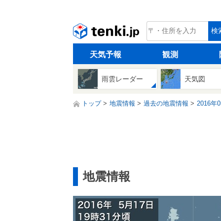
tenki.jp
検
天気予報
観測
雨雲レーダー
天気図
トップ
地震情報
過去の地震情報
2016年
地震情報