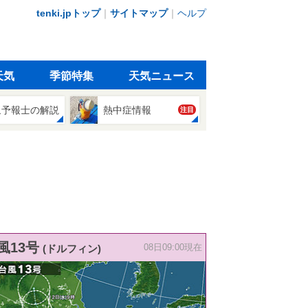
tenki.jpトップ
｜
サイトマップ
｜
ヘルプ
天気
季節特集
天気ニュース
象予報士の解説
熱中症情報
注目
風13号
(ドルフィン)
08日09:00現在