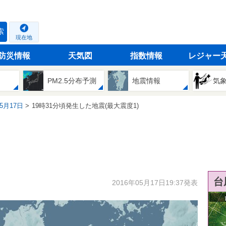
索
現在地
防災情報
天気図
指数情報
レジャー
PM2.5分布予測
地震情報
気
05月17日
19時31分頃発生した地震(最大震度1)
台
2016年05月17日19:37発表