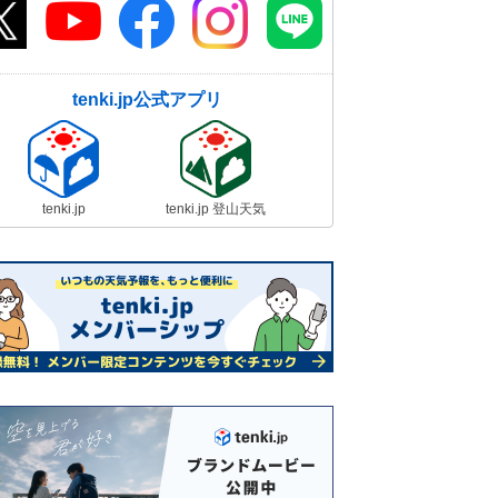
tenki.jp公式アプリ
tenki.jp
tenki.jp 登山天気