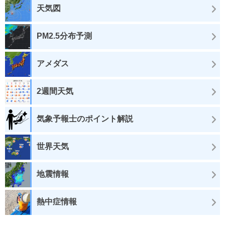
天気図
PM2.5分布予測
アメダス
2週間天気
気象予報士のポイント解説
世界天気
地震情報
熱中症情報