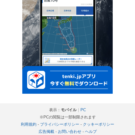
表示：
モバイル
｜
PC
※PCの閲覧は一部制限されます
利用規約
-
プライバシーポリシー
-
クッキーポリシー
広告掲載
-
お問い合わせ
-
ヘルプ