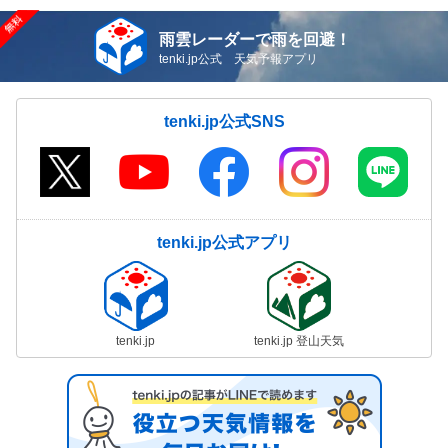
雨雲レーダーで雨を回避！
tenki.jp公式 天気予報アプリ
tenki.jp公式SNS
tenki.jp公式アプリ
tenki.jp
tenki.jp 登山天気