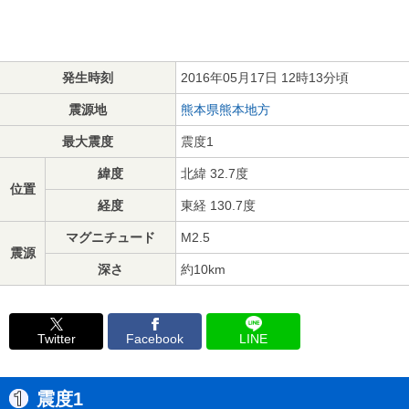
発生時刻
2016年05月17日 12時13分頃
震源地
熊本県熊本地方
最大震度
震度1
緯度
北緯 32.7度
位置
経度
東経 130.7度
マグニチュード
M2.5
震源
深さ
約10km
Twitter
Facebook
LINE
震度1