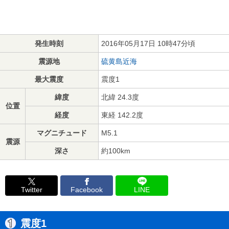
発生時刻
2016年05月17日 10時47分頃
震源地
硫黄島近海
最大震度
震度1
緯度
北緯 24.3度
位置
経度
東経 142.2度
マグニチュード
M5.1
震源
深さ
約100km
Twitter
Facebook
LINE
震度1