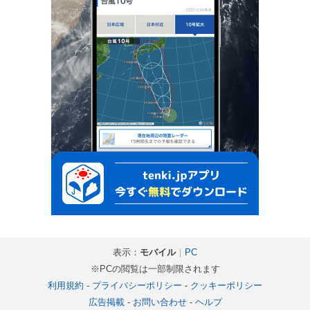
表示：
モバイル
｜
PC
※PCの閲覧は一部制限されます
利用規約
-
プライバシーポリシー
-
クッキーポリシー
広告掲載
-
お問い合わせ
-
ヘルプ