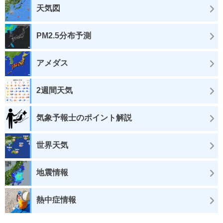
天気図
PM2.5分布予測
アメダス
2週間天気
気象予報士のポイント解説
世界天気
地震情報
熱中症情報