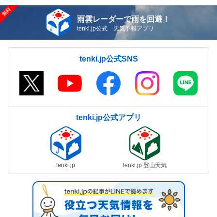
雨雲レーダーで雨を回避！
tenki.jp公式 天気予報アプリ
tenki.jp公式SNS
tenki.jp公式アプリ
tenki.jp
tenki.jp 登山天気