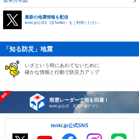
震央分布図
最新の地震情報を配信
tenki.jp公式X（旧Twitter）をご利用ください。
「知る防災」地震
いざという時にあわてないために
確かな情報と行動で防災力アップ
雨雲レーダーで雨を回避！
tenki.jp公式 天気予報アプリ
tenki.jp公式SNS