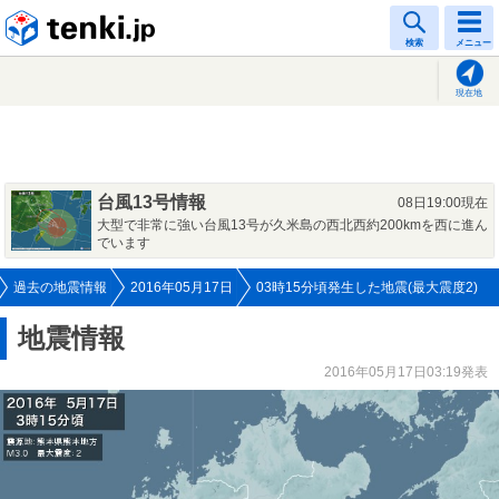
tenki.jp
検索
メニュー
現在地
台風13号情報
08日19:00現在
大型で非常に強い台風13号が久米島の西北西約200kmを西に進ん
でいます
過去の地震情報
2016年05月17日
03時15分頃発生した地震(最大震度2)
地震情報
2016年05月17日03:19発表