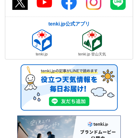
tenki.jp公式アプリ
tenki.jp
tenki.jp 登山天気