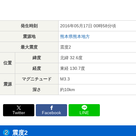
発生時刻
2016年05月17日 00時58分頃
震源地
熊本県熊本地方
最大震度
震度2
緯度
北緯 32.6度
位置
経度
東経 130.7度
マグニチュード
M3.3
震源
深さ
約10km
Twitter
Facebook
LINE
震度2