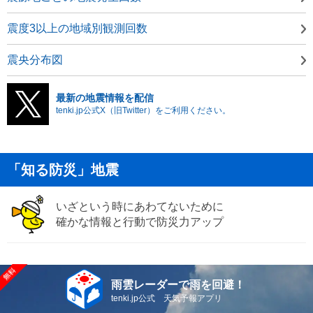
震度3以上の地域別観測回数
震央分布図
最新の地震情報を配信
tenki.jp公式X（旧Twitter）をご利用ください。
「知る防災」地震
いざという時にあわてないために
確かな情報と行動で防災力アップ
雨雲レーダーで雨を回避！
tenki.jp公式 天気予報アプリ