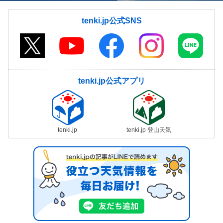
tenki.jp公式SNS
tenki.jp公式アプリ
tenki.jp
tenki.jp 登山天気