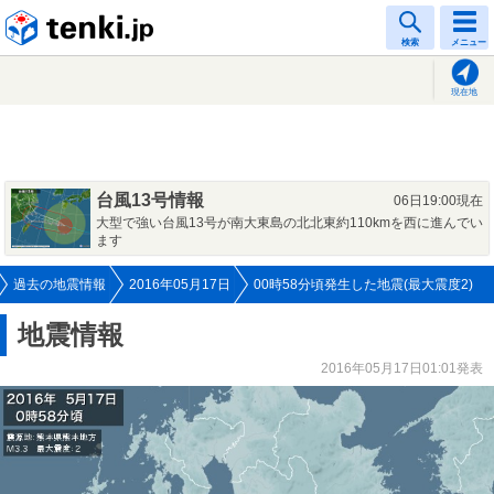
tenki.jp
検索
メニュー
現在地
台風13号情報
06日19:00現在
大型で強い台風13号が南大東島の北北東約110kmを西に進んでい
ます
過去の地震情報
2016年05月17日
00時58分頃発生した地震(最大震度2)
地震情報
2016年05月17日01:01発表