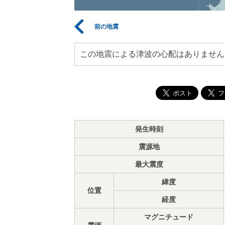
前の地震
この地震による津波の心配はありません
発生時刻
震源地
最大震度
緯度
位置
経度
マグニチュード