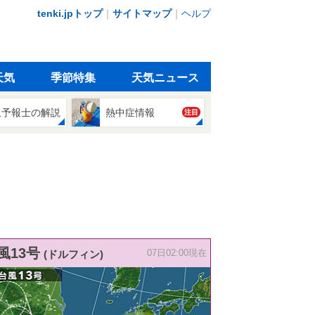
tenki.jpトップ
｜
サイトマップ
｜
ヘルプ
天気
季節特集
天気ニュース
象予報士の解説
熱中症情報
注目
風13号
(ドルフィン)
07日02:00現在