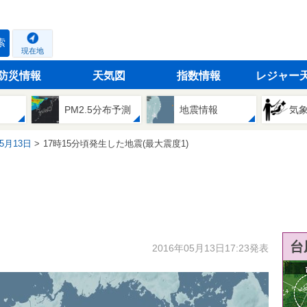
索
現在地
防災情報
天気図
指数情報
レジャー
PM2.5分布予測
地震情報
気
05月13日
17時15分頃発生した地震(最大震度1)
台
2016年05月13日17:23発表