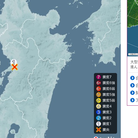
大型
進ん