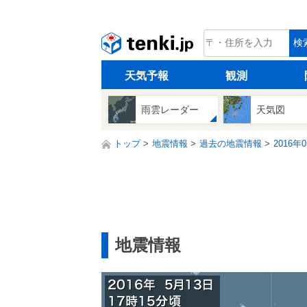
tenki.jp
検
天気予報
観測
雨雲レーダー
天気図
トップ
地震情報
過去の地震情報
2016年
地震情報