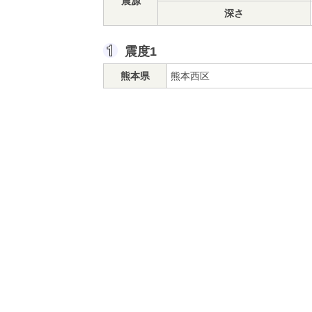
震源
深さ
震度1
熊本県
熊本西区