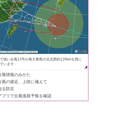
で強い台風13号が南大東島の北北西約120kmを西に
でいます
台風情報のみかた
台風の接近、上陸に備えて
知る防災
アプリで台風進路予報を確認