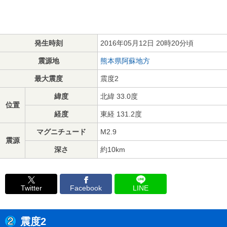
発生時刻
2016年05月12日 20時20分頃
震源地
熊本県阿蘇地方
最大震度
震度2
緯度
北緯 33.0度
位置
経度
東経 131.2度
マグニチュード
M2.9
震源
深さ
約10km
Twitter
Facebook
LINE
震度2