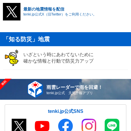
最新の地震情報を配信
tenki.jp公式X（旧Twitter）をご利用ください。
「知る防災」地震
いざという時にあわてないために
確かな情報と行動で防災力アップ
雨雲レーダーで雨を回避！
tenki.jp公式 天気予報アプリ
tenki.jp公式SNS