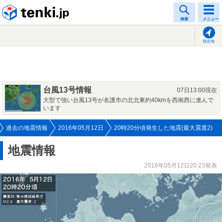
tenki.jp
検索
メニュー
現在地
台風13号情報
07日13:00現在
大型で強い台風13号が名護市の北北東約40kmを西南西に進んで
います
過去の地震情報
2016年05月12日
20時20分頃発生した地震(最大震度2)
地震情報
2016年05月12日20:23発表