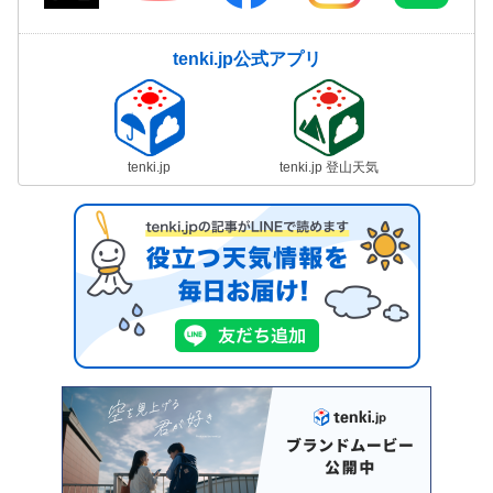
tenki.jp公式アプリ
tenki.jp
tenki.jp 登山天気