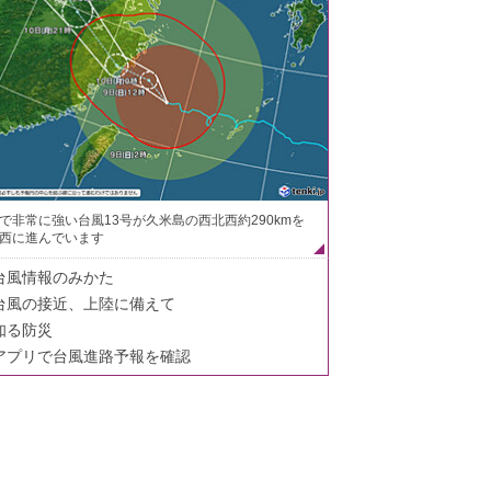
で非常に強い台風13号が久米島の西北西約290kmを
西に進んでいます
台風情報のみかた
台風の接近、上陸に備えて
知る防災
アプリで台風進路予報を確認