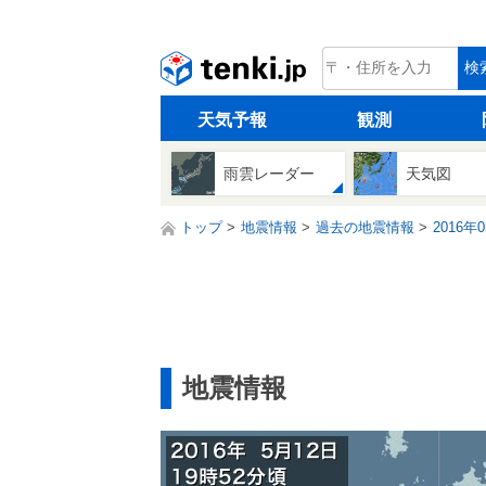
tenki.jp
検
天気予報
観測
雨雲レーダー
天気図
トップ
地震情報
過去の地震情報
2016年
地震情報