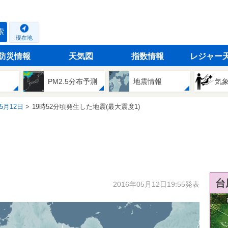
索
現在地
防災情報
天気図
指数情報
レジャー
PM2.5分布予測
地震情報
気
05月12日
19時52分頃発生した地震(最大震度1)
台
2016年05月12日19:55発表