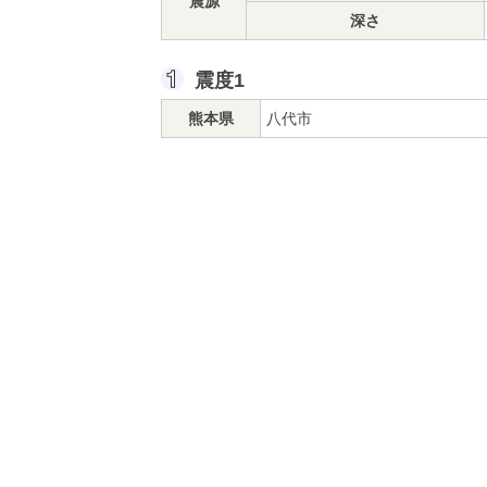
震源
深さ
震度1
熊本県
八代市