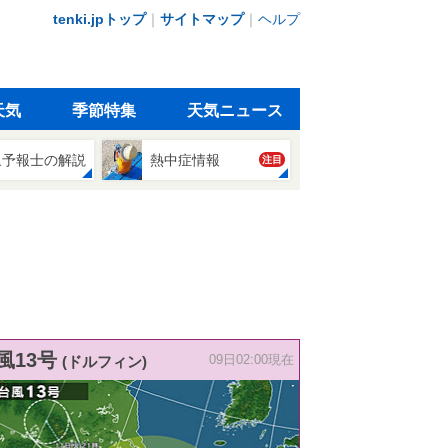
tenki.jpトップ
｜
サイトマップ
｜
ヘルプ
天気
季節特集
天気ニュース
象予報士の解説
熱中症情報
注目
風13号
(ドルフィン)
09日02:00現在