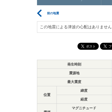
前の地震
この地震による津波の心配はありません
発生時刻
震源地
最大震度
緯度
位置
経度
マグニチュード