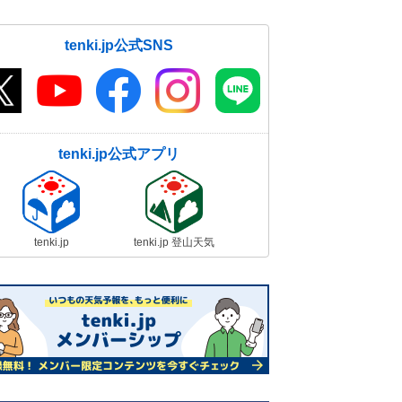
tenki.jp公式SNS
tenki.jp公式アプリ
tenki.jp
tenki.jp 登山天気