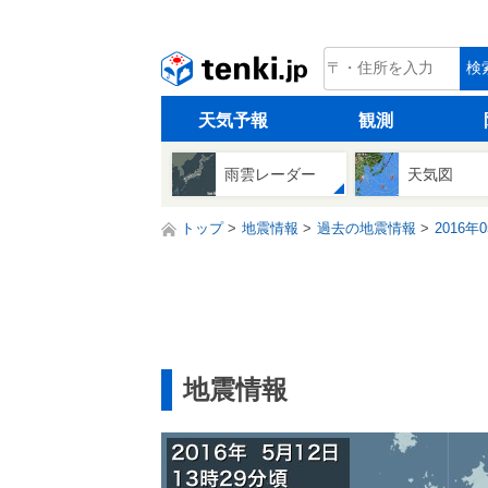
tenki.jp
検
天気予報
観測
雨雲レーダー
天気図
トップ
地震情報
過去の地震情報
2016年
地震情報