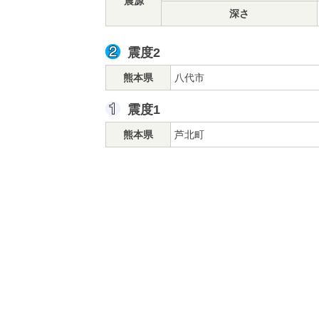
震源
深さ
震度2
熊本県
八代市
震度1
熊本県
芦北町