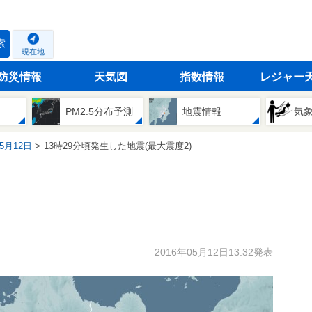
索
現在地
防災情報
天気図
指数情報
レジャー
PM2.5分布予測
地震情報
気
05月12日
13時29分頃発生した地震(最大震度2)
2016年05月12日13:32発表