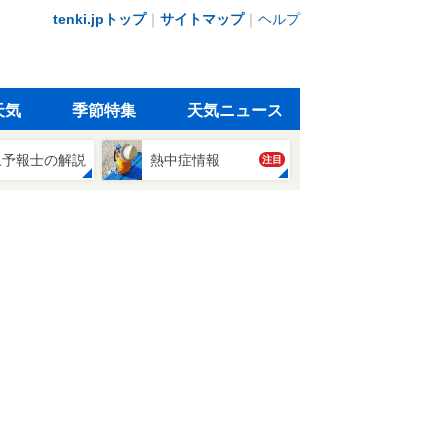
tenki.jpトップ
｜
サイトマップ
｜
ヘルプ
天気
季節特集
天気ニュース
象予報士の解説
熱中症情報
注目