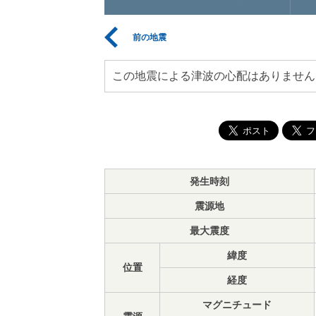
前の地震
この地震による津波の心配はありません
発生時刻
震源地
最大震度
緯度
位置
経度
マグニチュード