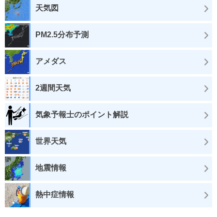
天気図
PM2.5分布予測
アメダス
2週間天気
気象予報士のポイント解説
世界天気
地震情報
熱中症情報