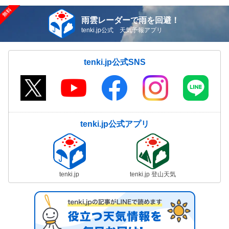
雨雲レーダーで雨を回避！
tenki.jp公式 天気予報アプリ
tenki.jp公式SNS
tenki.jp公式アプリ
tenki.jp
tenki.jp 登山天気