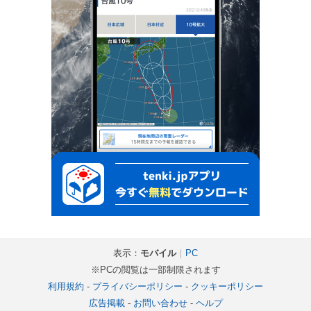
表示：
モバイル
｜
PC
※PCの閲覧は一部制限されます
利用規約
-
プライバシーポリシー
-
クッキーポリシー
広告掲載
-
お問い合わせ
-
ヘルプ