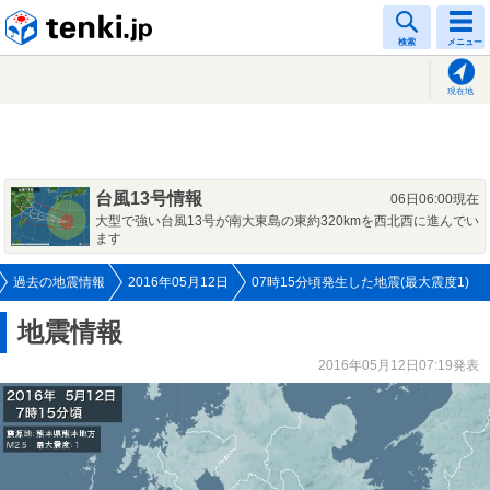
tenki.jp
検索
メニュー
現在地
台風13号情報
06日06:00現在
大型で強い台風13号が南大東島の東約320kmを西北西に進んでい
ます
過去の地震情報
2016年05月12日
07時15分頃発生した地震(最大震度1)
地震情報
2016年05月12日07:19発表