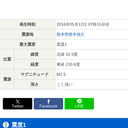
発生時刻
2016年05月12日 07時15分頃
震源地
熊本県熊本地方
最大震度
震度1
緯度
北緯 32.5度
位置
経度
東経 130.6度
マグニチュード
M2.5
震源
深さ
ごく浅い
Twitter
Facebook
LINE
震度1