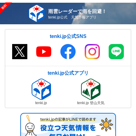
雨雲レーダーで雨を回避！
tenki.jp公式 天気予報アプリ
tenki.jp公式SNS
tenki.jp公式アプリ
tenki.jp
tenki.jp 登山天気