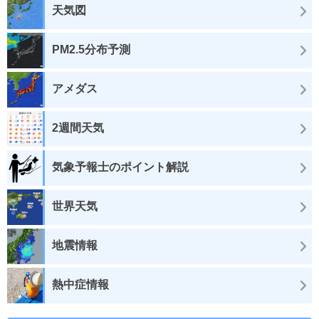
天気図
PM2.5分布予測
アメダス
2週間天気
気象予報士のポイント解説
世界天気
地震情報
熱中症情報