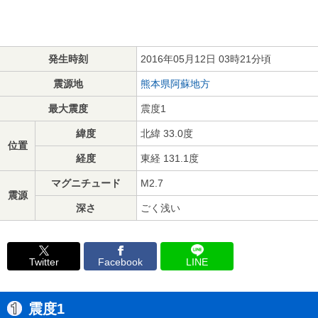
発生時刻
2016年05月12日 03時21分頃
震源地
熊本県阿蘇地方
最大震度
震度1
緯度
北緯 33.0度
位置
経度
東経 131.1度
マグニチュード
M2.7
震源
深さ
ごく浅い
Twitter
Facebook
LINE
震度1