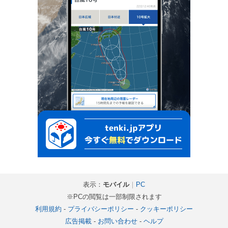
表示：
モバイル
｜
PC
※PCの閲覧は一部制限されます
利用規約
-
プライバシーポリシー
-
クッキーポリシー
広告掲載
-
お問い合わせ
-
ヘルプ